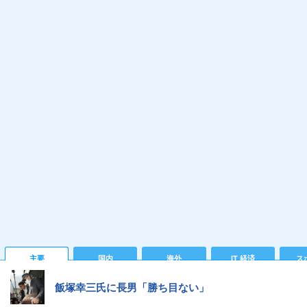
主要
国内
海外
IT 経済
ス
飯塚幸三氏に長男「勝ち目ない」