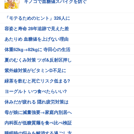
キノコで血糖値スパイクを防ぐ
「モテるためのヒント」326人に
容姿と寿命 28年追跡で見えた差
あたりめ 血糖値を上げない理由
体重62kg→82kgに 寺田心の生活
夏のむくみ対策 ツボ&反射区押し
紫外線対策がビタミンD不足に
緑茶を飲むと死亡リスク低まる?
ヨーグルト いつ食べたらいい?
休みだが疲れる 隠れ疲労対策は
母が娘に減量強要→家庭内別居へ
内科医が低糖質麺を食べ比べ検証
睡眠時の悩みを解消する過ごし方