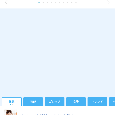
健康
芸能
ゴシップ
女子
トレンド
Y