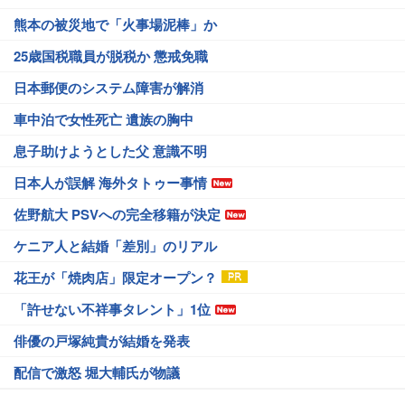
熊本の被災地で「火事場泥棒」か
25歳国税職員が脱税か 懲戒免職
日本郵便のシステム障害が解消
車中泊で女性死亡 遺族の胸中
息子助けようとした父 意識不明
日本人が誤解 海外タトゥー事情
佐野航大 PSVへの完全移籍が決定
ケニア人と結婚「差別」のリアル
花王が「焼肉店」限定オープン？
「許せない不祥事タレント」1位
俳優の戸塚純貴が結婚を発表
配信で激怒 堀大輔氏が物議