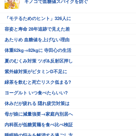
キノコで血糖値スパイクを防ぐ
「モテるためのヒント」326人に
容姿と寿命 28年追跡で見えた差
あたりめ 血糖値を上げない理由
体重62kg→82kgに 寺田心の生活
夏のむくみ対策 ツボ&反射区押し
紫外線対策がビタミンD不足に
緑茶を飲むと死亡リスク低まる?
ヨーグルト いつ食べたらいい?
休みだが疲れる 隠れ疲労対策は
母が娘に減量強要→家庭内別居へ
内科医が低糖質麺を食べ比べ検証
睡眠時の悩みを解消する過ごし方