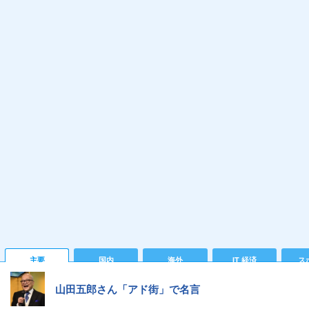
主要
国内
海外
IT 経済
ス
山田五郎さん「アド街」で名言