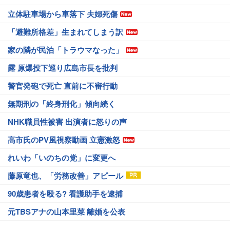
立体駐車場から車落下 夫婦死傷
「避難所格差」生まれてしまう訳
家の隣が民泊「トラウマなった」
露 原爆投下巡り広島市長を批判
警官発砲で死亡 直前に不審行動
無期刑の「終身刑化」傾向続く
NHK職員性被害 出演者に怒りの声
高市氏のPV風視察動画 立憲激怒
れいわ「いのちの党」に変更へ
藤原竜也、「労務改善」アピール
90歳患者を殴る? 看護助手を逮捕
元TBSアナの山本里菜 離婚を公表