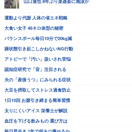
山口達也 8年ぶり楽器姿に感涙か
運動より代謝 人体の省エネ戦略
大食い女子 46キロ体型の秘密
バランスボール毎日10分で20kg減
躁状態引き起こしかねないNG行動
アトピーで「汚い」扱いされ苦悩
認知症研究で「音」注目される
夫の「産後うつ」にみられる症状
大豆を摂取してストレス過食防止
1日10回 お腹引き締まる簡単習慣
太りにくいアイス 栄養士が解説
血圧を下げる飲みもの 選び方は
毎日早歩き 1年で何キロ痩せるか