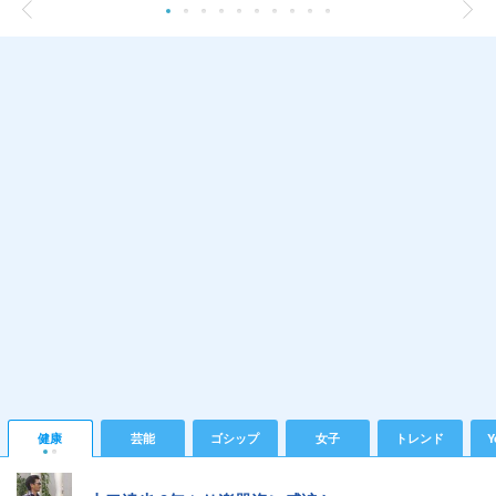
健康
芸能
ゴシップ
女子
トレンド
Y