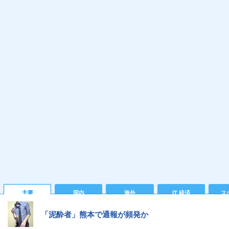
主要
国内
海外
IT 経済
ス
「泥酔者」熊本で通報が頻発か