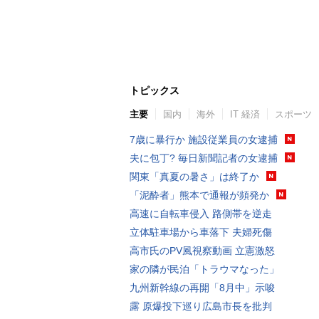
トピックス
主要
国内
海外
IT 経済
スポーツ
7歳に暴行か 施設従業員の女逮捕
夫に包丁? 毎日新聞記者の女逮捕
関東「真夏の暑さ」は終了か
「泥酔者」熊本で通報が頻発か
高速に自転車侵入 路側帯を逆走
立体駐車場から車落下 夫婦死傷
高市氏のPV風視察動画 立憲激怒
家の隣が民泊「トラウマなった」
九州新幹線の再開「8月中」示唆
露 原爆投下巡り広島市長を批判