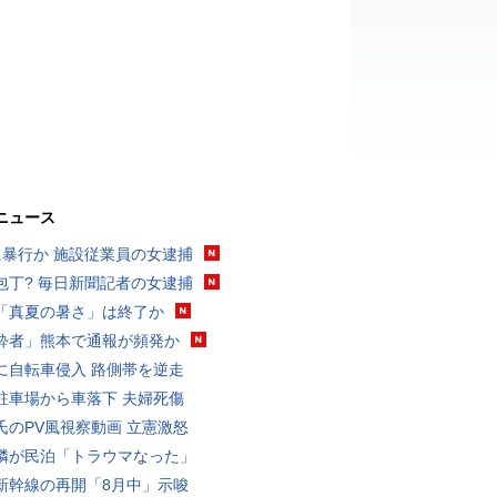
ニュース
に暴行か 施設従業員の女逮捕
包丁? 毎日新聞記者の女逮捕
「真夏の暑さ」は終了か
酔者」熊本で通報が頻発か
に自転車侵入 路側帯を逆走
駐車場から車落下 夫婦死傷
氏のPV風視察動画 立憲激怒
隣が民泊「トラウマなった」
新幹線の再開「8月中」示唆