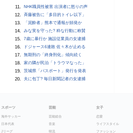
11.
NHK職員性被害 出演者に怒りの声
12.
斉藤被告に「多目的トイレ以下」
13.
「泥酔者」熊本で通報が頻発か
14.
みな実を守った? 粋な行動に称賛
15.
7歳に暴行か 施設従業員の女逮捕
16.
ドジャース6連敗 佐々木が止める
17.
無期刑の「終身刑化」傾向続く
18.
家の隣が民泊「トラウマなった」
19.
茨城県「パスポート」発行を発表
20.
夫に包丁? 毎日新聞記者の女逮捕
スポーツ
芸能
女子
海外サッカー
芸能総合
恋愛
日本代表
音楽
ライフスタイル
Jリーグ
韓流
ファッション