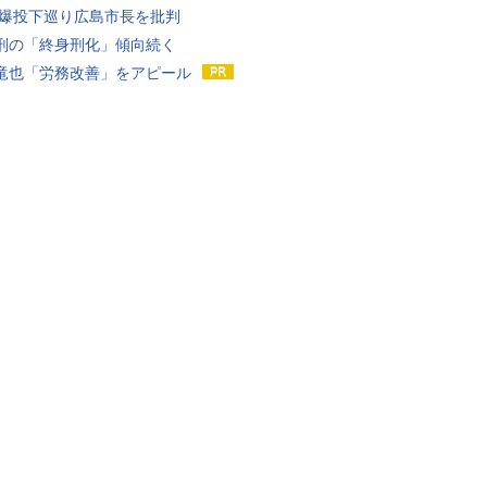
原爆投下巡り広島市長を批判
刑の「終身刑化」傾向続く
竜也「労務改善」をアピール