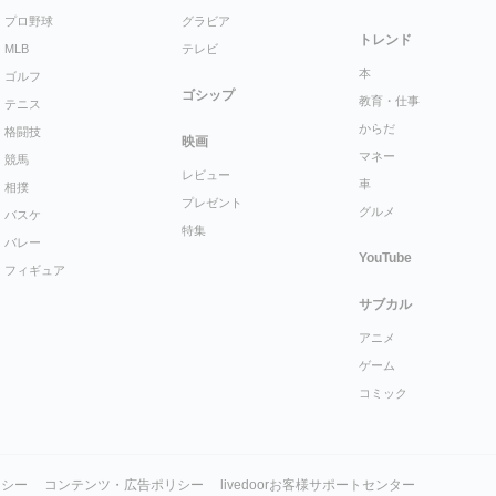
プロ野球
グラビア
トレンド
MLB
テレビ
本
ゴルフ
ゴシップ
教育・仕事
テニス
からだ
格闘技
映画
マネー
競馬
レビュー
車
相撲
プレゼント
グルメ
バスケ
特集
バレー
YouTube
フィギュア
サブカル
アニメ
ゲーム
コミック
リシー
コンテンツ・広告ポリシー
livedoorお客様サポートセンター