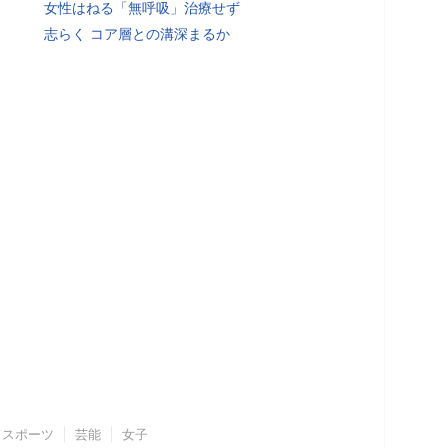
女性はねる「無呼吸」治療せず
志らく コア層との溝深まるか
スポーツ
芸能
女子