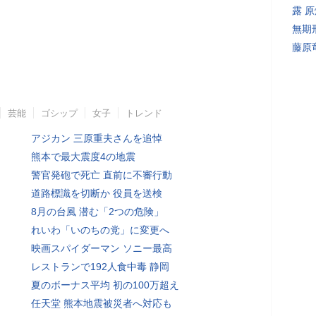
露 
無期
藤原
芸能
ゴシップ
女子
トレンド
アジカン 三原重夫さんを追悼
熊本で最大震度4の地震
警官発砲で死亡 直前に不審行動
道路標識を切断か 役員を送検
8月の台風 潜む「2つの危険」
れいわ「いのちの党」に変更へ
映画スパイダーマン ソニー最高
レストランで192人食中毒 静岡
夏のボーナス平均 初の100万超え
任天堂 熊本地震被災者へ対応も