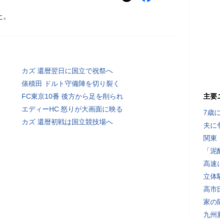
た。
カズ 還暦翌日に国立で祝祭へ
俵積田 ドルト守備陣を切り裂く
FC東京10番 後方から足を削られ
主要
エディーHC 怒りが大画面に映る
7歳
カズ 還暦初戦は国立競技場へ
夫に
関東
「泥
高速
立体
高市
家の
九州