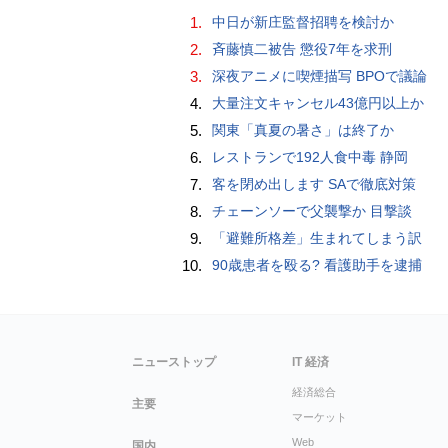
1.
中日が新庄監督招聘を検討か
2.
斉藤慎二被告 懲役7年を求刑
3.
深夜アニメに喫煙描写 BPOで議論
4.
大量注文キャンセル43億円以上か
5.
関東「真夏の暑さ」は終了か
6.
レストランで192人食中毒 静岡
7.
客を閉め出します SAで徹底対策
8.
チェーンソーで父襲撃か 目撃談
9.
「避難所格差」生まれてしまう訳
10.
90歳患者を殴る? 看護助手を逮捕
ニューストップ
IT 経済
経済総合
主要
マーケット
Web
国内