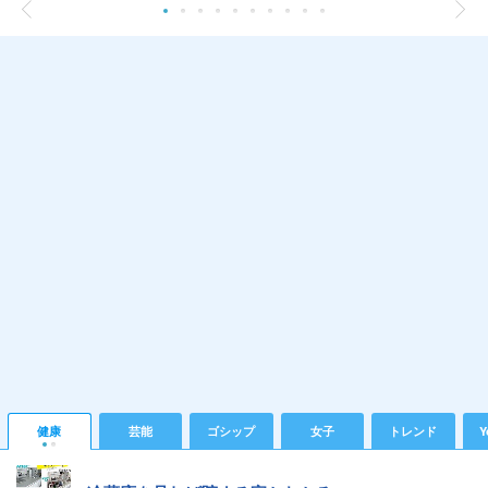
健康
芸能
ゴシップ
女子
トレンド
Y