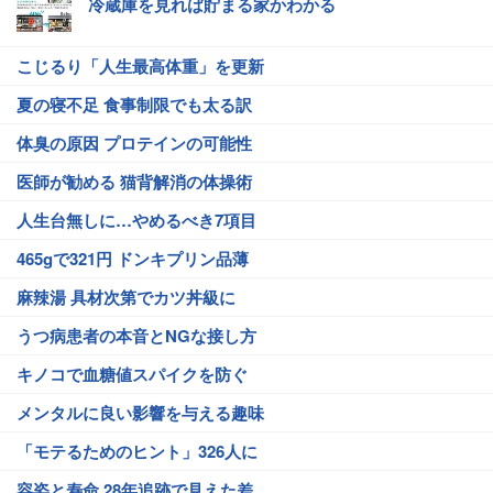
冷蔵庫を見れば貯まる家かわかる
こじるり「人生最高体重」を更新
夏の寝不足 食事制限でも太る訳
体臭の原因 プロテインの可能性
医師が勧める 猫背解消の体操術
人生台無しに…やめるべき7項目
465gで321円 ドンキプリン品薄
麻辣湯 具材次第でカツ丼級に
うつ病患者の本音とNGな接し方
キノコで血糖値スパイクを防ぐ
メンタルに良い影響を与える趣味
「モテるためのヒント」326人に
容姿と寿命 28年追跡で見えた差