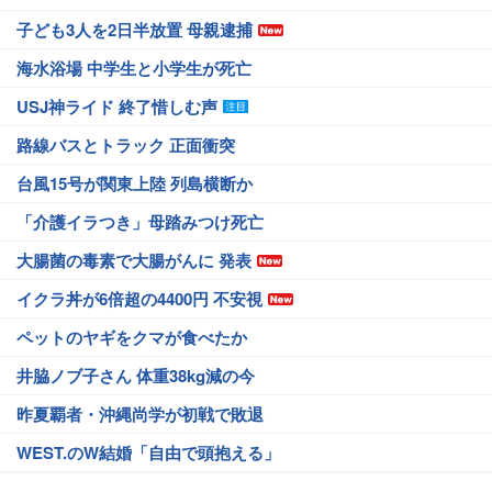
子ども3人を2日半放置 母親逮捕
海水浴場 中学生と小学生が死亡
USJ神ライド 終了惜しむ声
路線バスとトラック 正面衝突
台風15号が関東上陸 列島横断か
「介護イラつき」母踏みつけ死亡
大腸菌の毒素で大腸がんに 発表
イクラ丼が6倍超の4400円 不安視
ペットのヤギをクマが食べたか
井脇ノブ子さん 体重38kg減の今
昨夏覇者・沖縄尚学が初戦で敗退
WEST.のW結婚「自由で頭抱える」