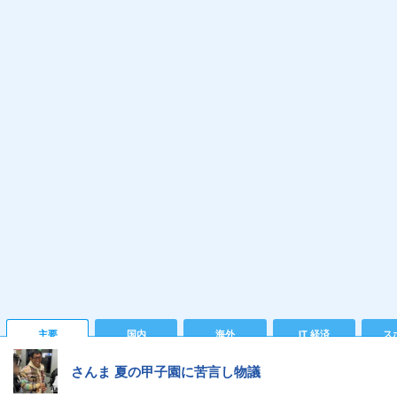
主要
国内
海外
IT 経済
ス
さんま 夏の甲子園に苦言し物議