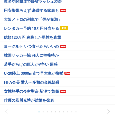
東名や関越道で帰省ラッシュ渋滞
円安影響考えず 豪遊する家庭も
大阪メトロの列車で「煙が充満」
レンタカー予約 10万円分当たる
総額120万円 豊胸した男性を直撃
ヨーグルト いつ食べたらいいの
韓国サッカー協 邦人に性接待か
若手だらけの巨人がV争い 困惑
U-20陸上 3000m走で早大生が快挙
FIFA会長 愛人へ多額の金銭疑惑
女性騎手の今村聖奈 新潟で負傷
俳優の及川光博が結婚を発表