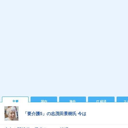
主要
国内
海外
IT 経済
ス
「要介護5」の志茂田景樹氏 今は