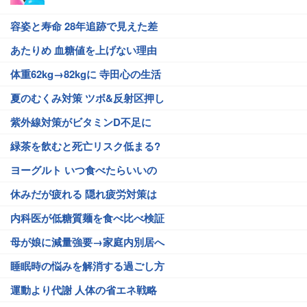
容姿と寿命 28年追跡で見えた差
あたりめ 血糖値を上げない理由
体重62kg→82kgに 寺田心の生活
夏のむくみ対策 ツボ&反射区押し
紫外線対策がビタミンD不足に
緑茶を飲むと死亡リスク低まる?
ヨーグルト いつ食べたらいいの
休みだが疲れる 隠れ疲労対策は
内科医が低糖質麺を食べ比べ検証
母が娘に減量強要→家庭内別居へ
睡眠時の悩みを解消する過ごし方
運動より代謝 人体の省エネ戦略