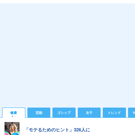
健康
芸能
ゴシップ
女子
トレンド
Y
「モテるためのヒント」326人に