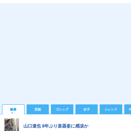
健康
芸能
ゴシップ
女子
トレンド
Y
山口達也 8年ぶり楽器姿に感涙か