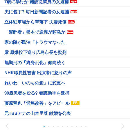
7歳に暴行か 施設従業員の女逮捕
夫に包丁? 毎日新聞記者の女逮捕
立体駐車場から車落下 夫婦死傷
「泥酔者」熊本で通報が頻発か
家の隣が民泊「トラウマなった」
露 原爆投下巡り広島市長を批判
無期刑の「終身刑化」傾向続く
NHK職員性被害 出演者に怒りの声
れいわ「いのちの党」に変更へ
90歳患者を殴る? 看護助手を逮捕
藤原竜也「労務改善」をアピール
元TBSアナの山本里菜 離婚を公表