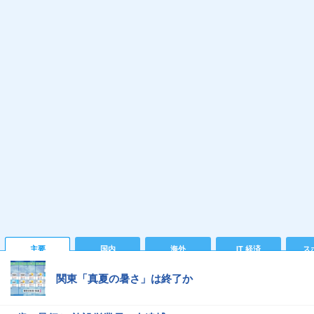
主要
国内
海外
IT 経済
ス
関東「真夏の暑さ」は終了か