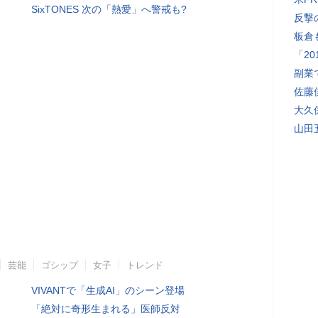
SixTONES 次の「熱愛」へ警戒も?
反撃
板倉
「2
副業
佐藤
大久
山田
芸能
ゴシップ
女子
トレンド
VIVANTで「生成AI」のシーン登場
「絶対に奇形生まれる」医師反対