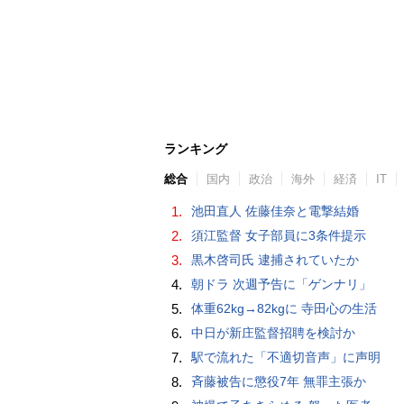
ランキング
総合
国内
政治
海外
経済
IT
1.
池田直人 佐藤佳奈と電撃結婚
2.
須江監督 女子部員に3条件提示
3.
黒木啓司氏 逮捕されていたか
4.
朝ドラ 次週予告に「ゲンナリ」
5.
体重62kg→82kgに 寺田心の生活
6.
中日が新庄監督招聘を検討か
7.
駅で流れた「不適切音声」に声明
8.
斉藤被告に懲役7年 無罪主張か