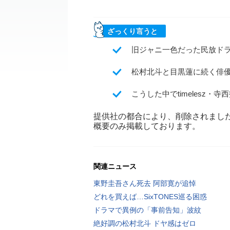
ざっくり言うと
旧ジャニ一色だった民放ド
松村北斗と目黒蓮に続く俳優
こうした中でtimelesz
提供社の都合により、削除されまし
概要のみ掲載しております。
関連ニュース
東野圭吾さん死去 阿部寛が追悼
どれを買えば…SixTONES巡る困惑
ドラマで異例の「事前告知」波紋
絶好調の松村北斗 ドヤ感はゼロ