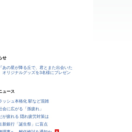
らせ
『あの星が降る丘で、君とまた出会いた
』オリジナルグッズを3名様にプレゼン
ニュース
ラッシュ本格化 駅など混雑
社会に広がる「孫疲れ」
だが疲れる 隠れ疲労対策は
モ新銀行「誕生祭」に盲点
RB理事へ、解任検討を通知か