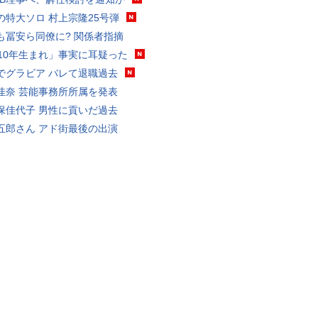
の特大ソロ 村上宗隆25号弾
も冨安ら同僚に? 関係者指摘
010年生まれ」事実に耳疑った
でグラビア バレて退職過去
佳奈 芸能事務所所属を発表
保佳代子 男性に貢いだ過去
五郎さん アド街最後の出演