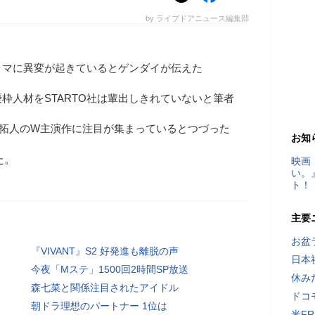
by ライブドアニュース編集部
ラマに異変が起きているとゲンダイが伝えた
枠人材をSTARTO社は輩出しきれていないと筆者
・寺西拓人のW主演作に注目が集まっているとつづった
お知
た。
映画
い。
ト！
主要
お盆
『VIVANT』S2 好発進も離脱の声
日本
今夜「Mステ」1500回2時間SP放送
休み
森七菜と関係注目されたアイドル
ドコ
朝ドラ理想のパートナー 1位は
米F