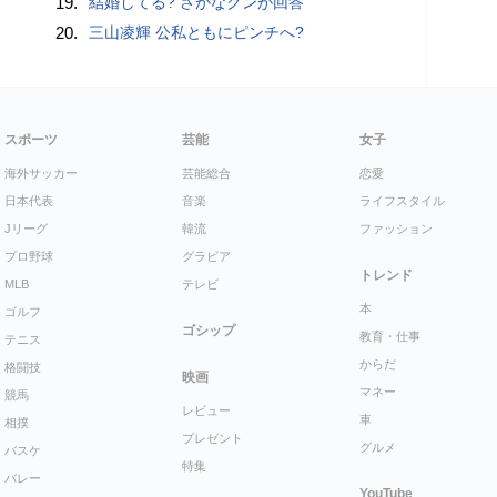
19.
結婚してる? さかなクンが回答
20.
三山凌輝 公私ともにピンチへ?
スポーツ
芸能
女子
海外サッカー
芸能総合
恋愛
日本代表
音楽
ライフスタイル
Jリーグ
韓流
ファッション
プロ野球
グラビア
トレンド
MLB
テレビ
本
ゴルフ
ゴシップ
教育・仕事
テニス
からだ
格闘技
映画
マネー
競馬
レビュー
車
相撲
プレゼント
グルメ
バスケ
特集
バレー
YouTube