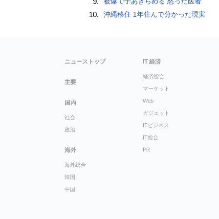
9.
被爆で子あきらめる 怒った医者
10.
沖縄移住 1年住んで分かった現実
ニューストップ
IT 経済
経済総合
主要
マーケット
Web
国内
ガジェット
社会
ITビジネス
政治
IT総合
海外
PR
海外総合
韓国
中国