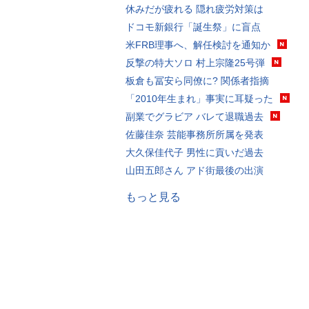
休みだが疲れる 隠れ疲労対策は
ドコモ新銀行「誕生祭」に盲点
米FRB理事へ、解任検討を通知か
反撃の特大ソロ 村上宗隆25号弾
板倉も冨安ら同僚に? 関係者指摘
「2010年生まれ」事実に耳疑った
副業でグラビア バレて退職過去
佐藤佳奈 芸能事務所所属を発表
大久保佳代子 男性に貢いだ過去
山田五郎さん アド街最後の出演
もっと見る