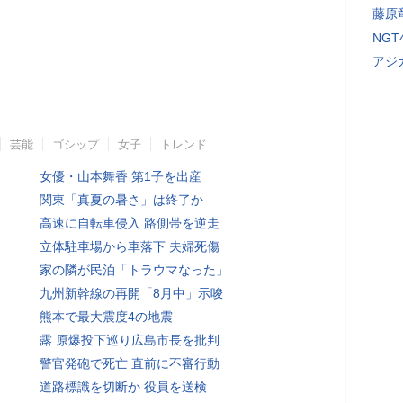
藤原
NG
アジ
芸能
ゴシップ
女子
トレンド
女優・山本舞香 第1子を出産
関東「真夏の暑さ」は終了か
高速に自転車侵入 路側帯を逆走
立体駐車場から車落下 夫婦死傷
家の隣が民泊「トラウマなった」
九州新幹線の再開「8月中」示唆
熊本で最大震度4の地震
露 原爆投下巡り広島市長を批判
警官発砲で死亡 直前に不審行動
道路標識を切断か 役員を送検