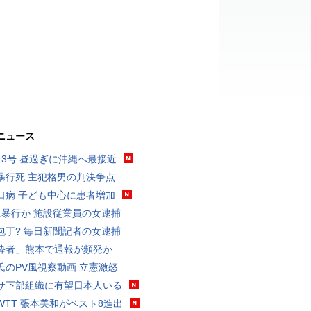
ニュース
13号 昼過ぎに沖縄へ最接近
暴行死 主犯格男の判決争点
口病 子ども中心に患者増加
に暴行か 施設従業員の女逮捕
包丁? 毎日新聞記者の女逮捕
酔者」熊本で通報が頻発か
氏のPV風視察動画 立憲激怒
サ下部組織に有望日本人いる
WTT 張本美和がベスト8進出