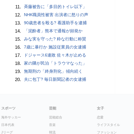
11.
斉藤被告に「多目的トイレ以下」
12.
NHK職員性被害 出演者に怒りの声
13.
90歳患者を殴る? 看護助手を逮捕
14.
「泥酔者」熊本で通報が頻発か
15.
みな実を守った? 粋な行動に称賛
16.
7歳に暴行か 施設従業員の女逮捕
17.
ドジャース6連敗 佐々木が止める
18.
家の隣が民泊「トラウマなった」
19.
無期刑の「終身刑化」傾向続く
20.
夫に包丁? 毎日新聞記者の女逮捕
スポーツ
芸能
女子
海外サッカー
芸能総合
恋愛
日本代表
音楽
ライフスタイル
Jリーグ
韓流
ファッション