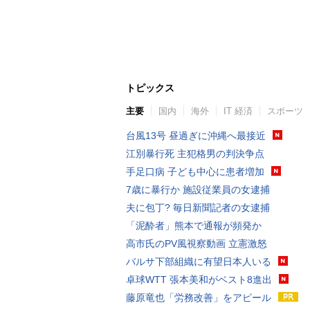
トピックス
主要
国内
海外
IT 経済
スポーツ
台風13号 昼過ぎに沖縄へ最接近
江別暴行死 主犯格男の判決争点
手足口病 子ども中心に患者増加
7歳に暴行か 施設従業員の女逮捕
夫に包丁? 毎日新聞記者の女逮捕
「泥酔者」熊本で通報が頻発か
高市氏のPV風視察動画 立憲激怒
バルサ下部組織に有望日本人いる
卓球WTT 張本美和がベスト8進出
藤原竜也「労務改善」をアピール