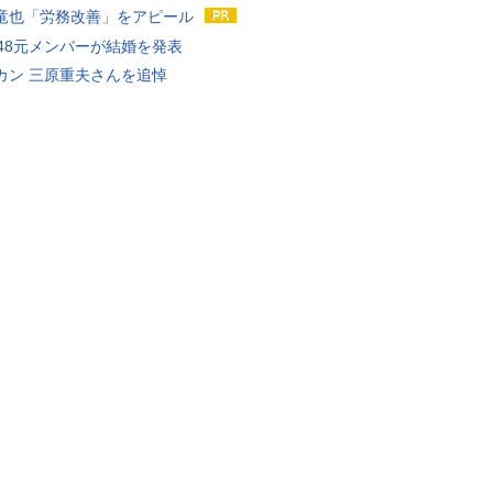
竜也「労務改善」をアピール
T48元メンバーが結婚を発表
カン 三原重夫さんを追悼