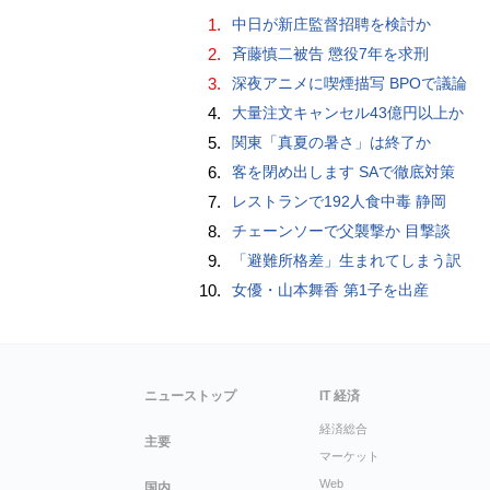
1.
中日が新庄監督招聘を検討か
2.
斉藤慎二被告 懲役7年を求刑
3.
深夜アニメに喫煙描写 BPOで議論
4.
大量注文キャンセル43億円以上か
5.
関東「真夏の暑さ」は終了か
6.
客を閉め出します SAで徹底対策
7.
レストランで192人食中毒 静岡
8.
チェーンソーで父襲撃か 目撃談
9.
「避難所格差」生まれてしまう訳
10.
女優・山本舞香 第1子を出産
ニューストップ
IT 経済
経済総合
主要
マーケット
Web
国内