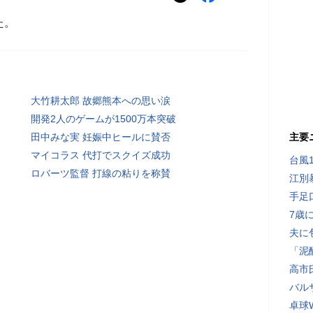
た。
大竹耕太郎 故郷熊本への思い涙
開発2人のゲームが1500万本突破
田中みな実 妊娠中ヒールに賛否
主要
マイコラス 代打でスクイズ成功
台風
ロバーツ監督 打線の粘りを称賛
江別
手足
7歳
夫に
「泥
高市
バル
卓球