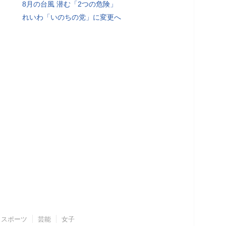
8月の台風 潜む「2つの危険」
れいわ「いのちの党」に変更へ
スポーツ
芸能
女子