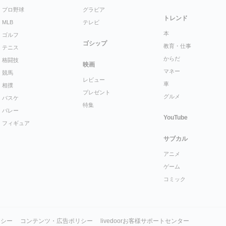
プロ野球
グラビア
トレンド
MLB
テレビ
本
ゴルフ
ゴシップ
教育・仕事
テニス
からだ
格闘技
映画
マネー
競馬
レビュー
車
相撲
プレゼント
グルメ
バスケ
特集
バレー
YouTube
フィギュア
サブカル
アニメ
ゲーム
コミック
リシー
コンテンツ・広告ポリシー
livedoorお客様サポートセンター