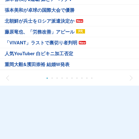
張本美和が卓球の国際大会で優勝
北朝鮮が兵士をロシア派遣決定か
藤原竜也、「労務改善」アピール
「VIVANT」ラストで裏切り者判明
人気YouTuber 白ビキニ加工否定
重岡大毅&濱田崇裕 結婚W発表