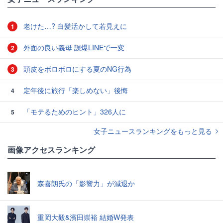
老けた…? 白髪活かして若見えに
1
外面の良い義母 誤爆LINEで一変
2
頭皮をボロボロにする夏のNG行為
3
定年後に旅行「楽しめない」後悔
4
「モテるためのヒント」326人に
5
女子ニュースランキングをもっと見る
画像アクセスランキング
森喜朗氏の「影響力」が減退か
重岡大毅&濱田崇裕 結婚W発表