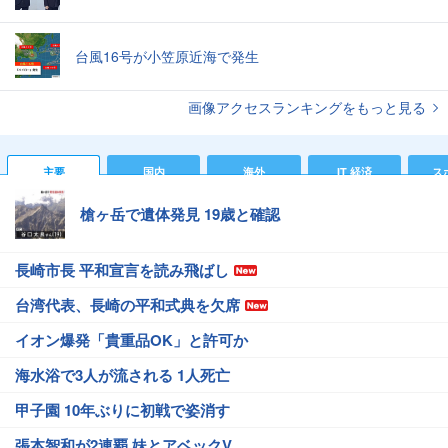
台風16号が小笠原近海で発生
画像アクセスランキングをもっと見る
主要
国内
海外
IT 経済
ス
槍ヶ岳で遺体発見 19歳と確認
長崎市長 平和宣言を読み飛ばし
台湾代表、長崎の平和式典を欠席
イオン爆発「貴重品OK」と許可か
海水浴で3人が流される 1人死亡
甲子園 10年ぶりに初戦で姿消す
張本智和が2連覇 妹とアベックV