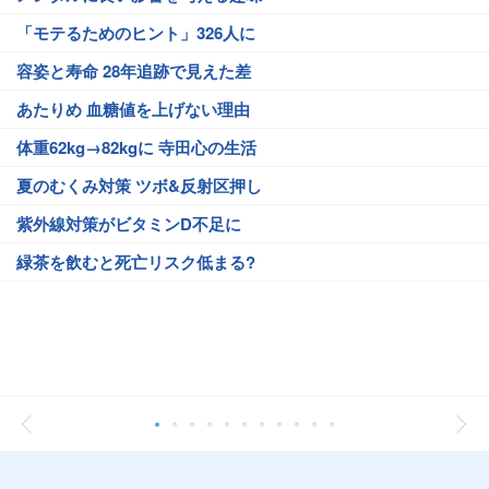
「モテるためのヒント」326人に
容姿と寿命 28年追跡で見えた差
あたりめ 血糖値を上げない理由
体重62kg→82kgに 寺田心の生活
夏のむくみ対策 ツボ&反射区押し
紫外線対策がビタミンD不足に
緑茶を飲むと死亡リスク低まる?