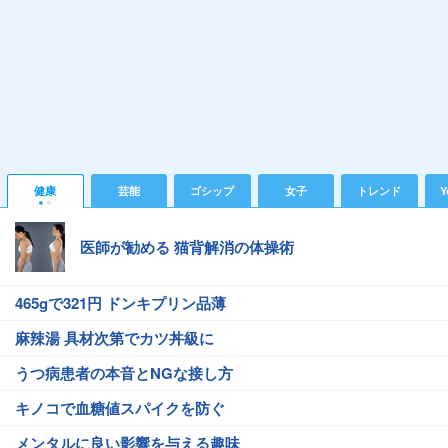
健康
芸能
ゴシップ
女子
トレンド
Y
医師が勧める 猫背解消の体操術
465gで321円 ドンキプリン品薄
麻辣湯 具材次第でカツ丼級に
うつ病患者の本音とNGな接し方
キノコで血糖値スパイクを防ぐ
メンタルに良い影響を与える趣味