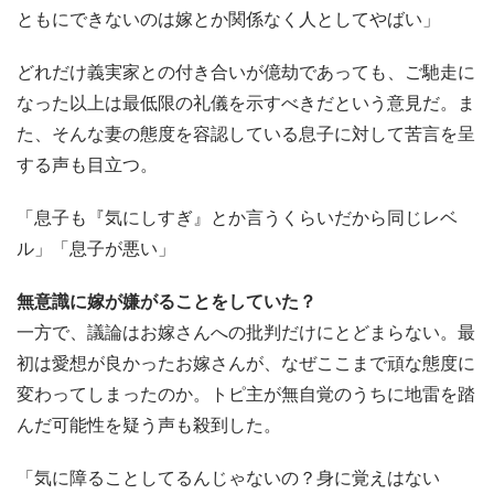
ともにできないのは嫁とか関係なく人としてやばい」
どれだけ義実家との付き合いが億劫であっても、ご馳走に
なった以上は最低限の礼儀を示すべきだという意見だ。ま
た、そんな妻の態度を容認している息子に対して苦言を呈
する声も目立つ。
「息子も『気にしすぎ』とか言うくらいだから同じレベ
ル」「息子が悪い」
無意識に嫁が嫌がることをしていた？
一方で、議論はお嫁さんへの批判だけにとどまらない。最
初は愛想が良かったお嫁さんが、なぜここまで頑な態度に
変わってしまったのか。トピ主が無自覚のうちに地雷を踏
んだ可能性を疑う声も殺到した。
「気に障ることしてるんじゃないの？身に覚えはない