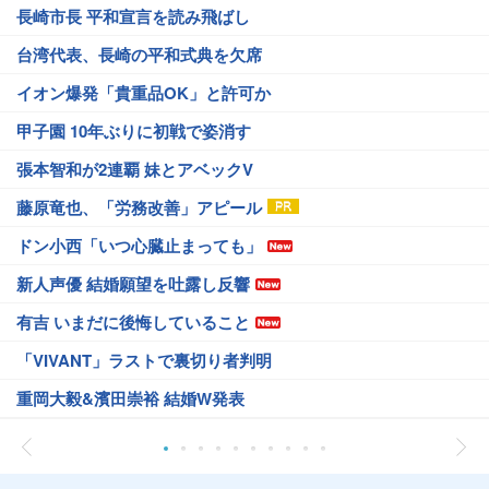
長崎市長 平和宣言を読み飛ばし
台湾代表、長崎の平和式典を欠席
イオン爆発「貴重品OK」と許可か
甲子園 10年ぶりに初戦で姿消す
張本智和が2連覇 妹とアベックV
藤原竜也、「労務改善」アピール
ドン小西「いつ心臓止まっても」
新人声優 結婚願望を吐露し反響
有吉 いまだに後悔していること
「VIVANT」ラストで裏切り者判明
重岡大毅&濱田崇裕 結婚W発表