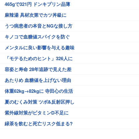
465gで321円 ドンキプリン品薄
麻辣湯 具材次第でカツ丼級に
うつ病患者の本音とNGな接し方
キノコで血糖値スパイクを防ぐ
メンタルに良い影響を与える趣味
「モテるためのヒント」326人に
容姿と寿命 28年追跡で見えた差
あたりめ 血糖値を上げない理由
体重62kg→82kgに 寺田心の生活
夏のむくみ対策 ツボ&反射区押し
紫外線対策がビタミンD不足に
緑茶を飲むと死亡リスク低まる?