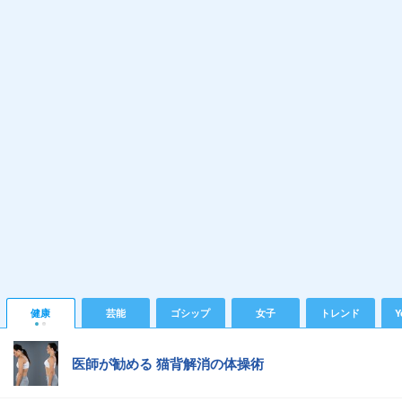
健康
芸能
ゴシップ
女子
トレンド
Y
医師が勧める 猫背解消の体操術