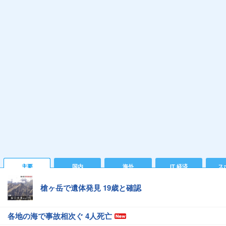
主要
国内
海外
IT 経済
ス
槍ヶ岳で遺体発見 19歳と確認
各地の海で事故相次ぐ 4人死亡