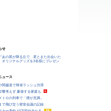
らせ
『あの星が降る丘で、君とまた出会いた
』オリジナルグッズを3名様にプレゼン
ニュース
や関越道で帰省ラッシュ渋滞
影響考えず 豪遊する家庭も
メトロの列車で「煙が充満」
まで飛び交う密室会議の記録
タカー予約 10万円分当たる