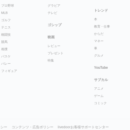
プロ野球
グラビア
トレンド
MLB
テレビ
本
ゴルフ
ゴシップ
教育・仕事
テニス
からだ
格闘技
映画
マネー
競馬
レビュー
車
相撲
プレゼント
グルメ
バスケ
特集
バレー
YouTube
フィギュア
サブカル
アニメ
ゲーム
コミック
リシー
コンテンツ・広告ポリシー
livedoorお客様サポートセンター