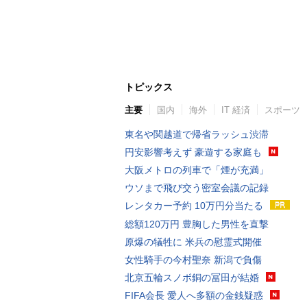
トピックス
主要
国内
海外
IT 経済
スポーツ
東名や関越道で帰省ラッシュ渋滞
円安影響考えず 豪遊する家庭も
大阪メトロの列車で「煙が充満」
ウソまで飛び交う密室会議の記録
レンタカー予約 10万円分当たる
総額120万円 豊胸した男性を直撃
原爆の犠牲に 米兵の慰霊式開催
女性騎手の今村聖奈 新潟で負傷
北京五輪スノボ銅の冨田が結婚
FIFA会長 愛人へ多額の金銭疑惑