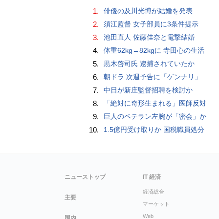
1.
俳優の及川光博が結婚を発表
2.
須江監督 女子部員に3条件提示
3.
池田直人 佐藤佳奈と電撃結婚
4.
体重62kg→82kgに 寺田心の生活
5.
黒木啓司氏 逮捕されていたか
6.
朝ドラ 次週予告に「ゲンナリ」
7.
中日が新庄監督招聘を検討か
8.
「絶対に奇形生まれる」医師反対
9.
巨人のベテラン左腕が「密会」か
10.
1.5億円受け取りか 国税職員処分
ニューストップ
IT 経済
経済総合
主要
マーケット
Web
国内