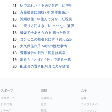
11.
駅で流れた「不適切音声」に声明
12.
斉藤被告に懲役7年 無罪主張か
13.
沖縄移住 1年住んで分かった現実
14.
「売り方汚すぎ」Number_iに落胆
15.
被爆で子あきらめる 怒った医者
16.
コンビニの割引おにぎり買わぬ訳
17.
大久保佳代子 50代の性欲事情
18.
斉藤被告の裁判「同意は異常」
19.
出廷も「わずか4分」で退廷一幕
20.
配達員の置き配写真に犬が登場
スポーツ
芸能
女子
海外サッカー
芸能総合
恋愛
日本代表
音楽
ライフスタイル
Jリーグ
韓流
ファッション