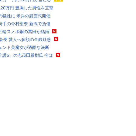
120万円 豊胸した男性を直撃
の犠牲に 米兵の慰霊式開催
騎手の今村聖奈 新潟で負傷
五輪スノボ銅の冨田が結婚
FA会長 愛人へ多額の金銭疑惑
ェンド美魔女が過酷な決断
介護5」の志茂田景樹氏 今は