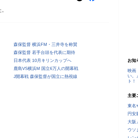
た。
森保監督 横浜FM・三井寺を称賛
森保監督 若手台頭を代表に期待
日本代表 10月キリンカップへ
お知
鹿島VS横浜M 国立6万人の開幕戦
映画
い。
J開幕戦 森保監督が国立に熱視線
ト！
主要
東名
円安
大阪
ウソ
レン