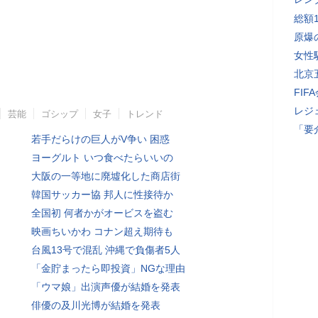
総額
原爆
女性
北京
FI
レジ
芸能
ゴシップ
女子
トレンド
「要
若手だらけの巨人がV争い 困惑
ヨーグルト いつ食べたらいいの
大阪の一等地に廃墟化した商店街
韓国サッカー協 邦人に性接待か
全国初 何者かがオービスを盗む
映画ちいかわ コナン超え期待も
台風13号で混乱 沖縄で負傷者5人
「金貯まったら即投資」NGな理由
「ウマ娘」出演声優が結婚を発表
俳優の及川光博が結婚を発表