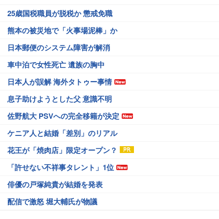
25歳国税職員が脱税か 懲戒免職
熊本の被災地で「火事場泥棒」か
日本郵便のシステム障害が解消
車中泊で女性死亡 遺族の胸中
日本人が誤解 海外タトゥー事情
息子助けようとした父 意識不明
佐野航大 PSVへの完全移籍が決定
ケニア人と結婚「差別」のリアル
花王が「焼肉店」限定オープン？
「許せない不祥事タレント」1位
俳優の戸塚純貴が結婚を発表
配信で激怒 堀大輔氏が物議