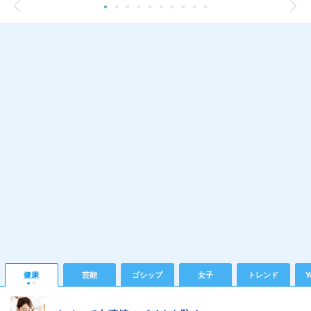
健康
芸能
ゴシップ
女子
トレンド
Y