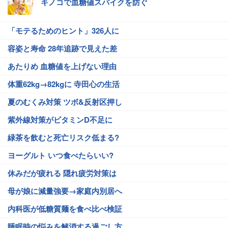
キノコで血糖値スパイクを防ぐ
「モテるためのヒント」326人に
容姿と寿命 28年追跡で見えた差
あたりめ 血糖値を上げない理由
体重62kg→82kgに 寺田心の生活
夏のむくみ対策 ツボ&反射区押し
紫外線対策がビタミンD不足に
緑茶を飲むと死亡リスク低まる?
ヨーグルト いつ食べたらいい?
休みだが疲れる 隠れ疲労対策は
母が娘に減量強要→家庭内別居へ
内科医が低糖質麺を食べ比べ検証
睡眠時の悩みを解消する過ごし方