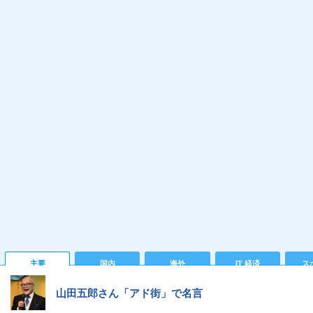
主要
国内
海外
IT 経済
ス
山田五郎さん「アド街」で名言