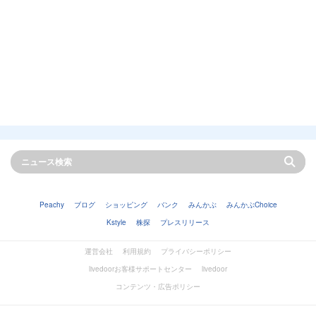
Peachy
ブログ
ショッピング
バンク
みんかぶ
みんかぶChoice
Kstyle
株探
プレスリリース
運営会社
利用規約
プライバシーポリシー
livedoorお客様サポートセンター
livedoor
コンテンツ・広告ポリシー