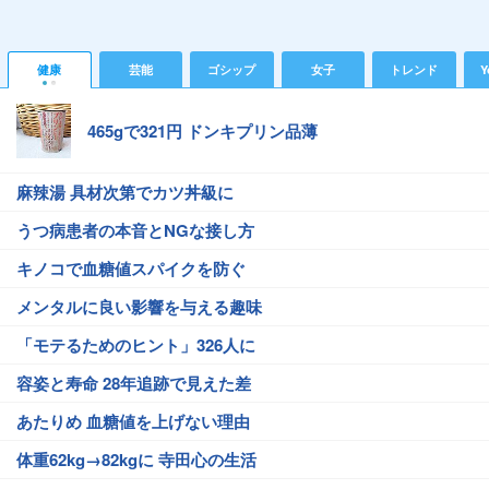
健康
芸能
ゴシップ
女子
トレンド
Y
465gで321円 ドンキプリン品薄
麻辣湯 具材次第でカツ丼級に
うつ病患者の本音とNGな接し方
キノコで血糖値スパイクを防ぐ
メンタルに良い影響を与える趣味
「モテるためのヒント」326人に
容姿と寿命 28年追跡で見えた差
あたりめ 血糖値を上げない理由
体重62kg→82kgに 寺田心の生活