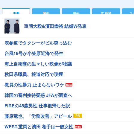
主要
国内
海外
IT 経済
ス
重岡大毅&濱田崇裕 結婚W発表
表参道でタクシーがビル突っ込む
台風16号が小笠原近海で発生
海上自衛隊の生々しい映像が物議
秋田県職員、報道対応で喫煙
教員の性暴力 止まらないワケ
韓国の審判接待疑惑 JFAが調査へ
FIREの45歳男性 仕事復帰した訳
藤原竜也、「労務改善」アピール
WEST.重岡と濱田 相手は一般女性