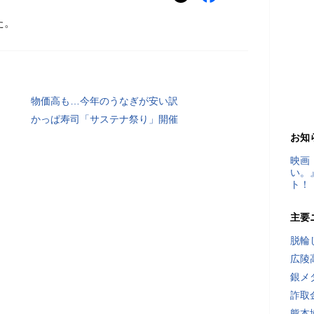
た。
物価高も…今年のうなぎが安い訳
かっぱ寿司「サステナ祭り」開催
お知
映画
い。
ト！
主要
脱輪
広陵
銀メ
詐取
熊本