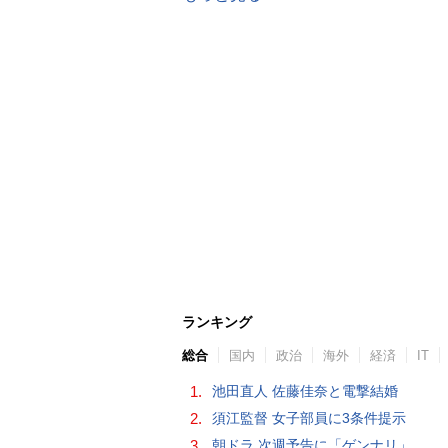
ランキング
総合
国内
政治
海外
経済
IT
1.
池田直人 佐藤佳奈と電撃結婚
2.
須江監督 女子部員に3条件提示
3.
朝ドラ 次週予告に「ゲンナリ」