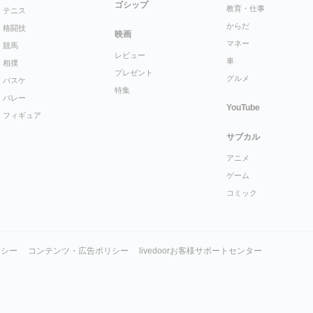
ゴシップ
教育・仕事
テニス
からだ
格闘技
映画
マネー
競馬
レビュー
車
相撲
プレゼント
グルメ
バスケ
特集
バレー
YouTube
フィギュア
サブカル
アニメ
ゲーム
コミック
リシー
コンテンツ・広告ポリシー
livedoorお客様サポートセンター