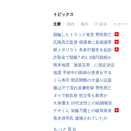
トピックス
主要
国内
海外
IT 経済
スポーツ
脱輪したトラック発見 男性死亡
広陵高元監督 保護者に直接謝罪
銀メダリスト 本多灯被告を起訴
詐取金で競艇? 約1.3億円脱税か
熊本地震「激甚災害」に指定決定
地震 手術中の医師が患者を守る
くら寿司 閉店間際の大盛り話題
服は汗で濡れ皮膚乾燥 男性死亡
タイで銃乱射 祖父母も殺害か
久保優太 10代女性との結婚報告
テオくん 加藤乃愛との破局発表
黒木啓司氏 逮捕されていたか
もっと見る