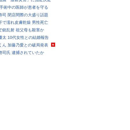
 手術中の医師が患者を守る
寿司 閉店間際の大盛り話題
汗で濡れ皮膚乾燥 男性死亡
で銃乱射 祖父母も殺害か
優太 10代女性との結婚報告
くん 加藤乃愛との破局発表
啓司氏 逮捕されていたか