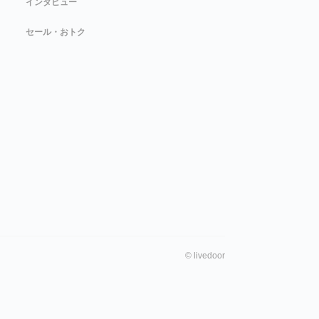
インタビュー
セール・おトク
©
livedoor