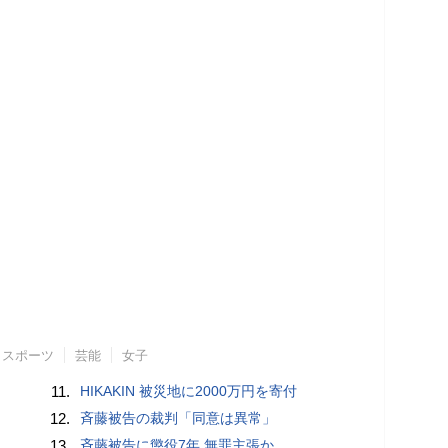
スポーツ
芸能
女子
11.
HIKAKIN 被災地に2000万円を寄付
12.
斉藤被告の裁判「同意は異常」
13.
斉藤被告に懲役7年 無罪主張か