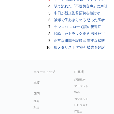
4.
駅で流れた「不適切音声」に声明
5.
中日が新庄監督招聘を検討か
6.
被爆で子あきらめる 怒った医者
7.
ケンコバ コロナで謎の後遺症
8.
脱輪したトラック発見 男性死亡
9.
正常な組織を誤摘出 重篤な状態
10.
銀メダリスト 本多灯被告を起訴
ニューストップ
IT 経済
経済総合
主要
マーケット
Web
国内
ガジェット
社会
ITビジネス
政治
IT総合