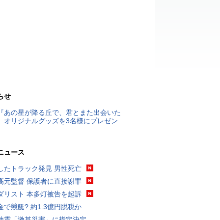
らせ
『あの星が降る丘で、君とまた出会いた
』オリジナルグッズを3名様にプレゼン
ニュース
したトラック発見 男性死亡
高元監督 保護者に直接謝罪
ダリスト 本多灯被告を起訴
金で競艇? 約1.3億円脱税か
地震「激甚災害」に指定決定