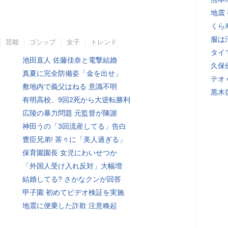
地震
くら
服は
芸能
ゴシップ
女子
トレンド
タイ
池田直人 佐藤佳奈と電撃結婚
久保
真夏に完全防備姿「金を出せ」
テオ
敷地内で義父はねる 意識不明
黒木
有明高校、9回2死から大逆転勝利
広陵の暴力問題 元監督が陳謝
神田うの「3回流産してる」告白
豊臣兄弟! 茶々に「美人過ぎる」
保育園園長 女児にわいせつか
「外国人受け入れ反対」大幅増
結婚してる? さかなクンが回答
甲子園 初めてビデオ検証を実施
地震に便乗した詐欺 注意喚起