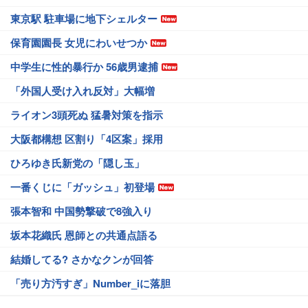
東京駅 駐車場に地下シェルター
保育園園長 女児にわいせつか
中学生に性的暴行か 56歳男逮捕
「外国人受け入れ反対」大幅増
ライオン3頭死ぬ 猛暑対策を指示
大阪都構想 区割り「4区案」採用
ひろゆき氏新党の「隠し玉」
一番くじに「ガッシュ」初登場
張本智和 中国勢撃破で8強入り
坂本花織氏 恩師との共通点語る
結婚してる? さかなクンが回答
「売り方汚すぎ」Number_iに落胆