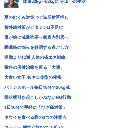
体重62kg→82kgに 寺田心の生活
夏のむくみ対策 ツボ&反射区押し
紫外線対策がビタミンD不足に
母が娘に減量強要→家庭内別居へ
睡眠時の悩みを解消する過ごし方
運動より代謝 人体の省エネ戦略
歯科の保健治療を巡る「大嘘」
大食い女子 46キロ体型の秘密
バランスボール毎日10分で20kg減
躁状態引き起こしかねないNG行動
1日10分で手軽に「ひざ痛対策」
キウイを食べる際の3つの注意点
コーヒー 朝すぐ飲むのはダメ?