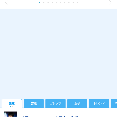
健康
芸能
ゴシップ
女子
トレンド
Y