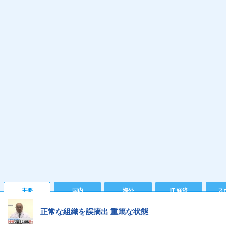
主要
国内
海外
IT 経済
ス
正常な組織を誤摘出 重篤な状態