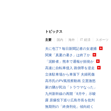
トピックス
主要
国内
海外
IT 経済
スポーツ
夫に包丁? 毎日新聞記者の女逮捕
関東「真夏の暑さ」は終了か
「泥酔者」熊本で通報が頻発か
高速に自転車侵入 路側帯を逆走
立体駐車場から車落下 夫婦死傷
高市氏のPV風視察動画 立憲激怒
家の隣が民泊「トラウマなった」
九州新幹線の再開「8月中」示唆
露 原爆投下巡り広島市長を批判
無期刑の「終身刑化」傾向続く