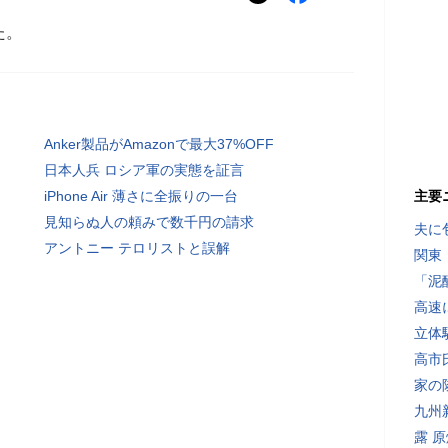
た。
Anker製品がAmazonで最大37%OFF
日本人兵 ロシア軍の実態を証言
iPhone Air 薄さに全振りの一台
主要
見知らぬ人の頼みで数千円の請求
夫に
アントニー テロリストと誤解
関東
「泥
高速
立体
高市
家の
九州
露 