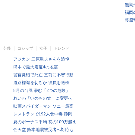
無期
福岡
藤原
芸能
ゴシップ
女子
トレンド
アジカン 三原重夫さんを追悼
熊本で最大震度4の地震
警官発砲で死亡 直前に不審行動
道路標識を切断か 役員を送検
8月の台風 潜む「2つの危険」
れいわ「いのちの党」に変更へ
映画スパイダーマン ソニー最高
レストランで192人食中毒 静岡
夏のボーナス平均 初の100万超え
任天堂 熊本地震被災者へ対応も