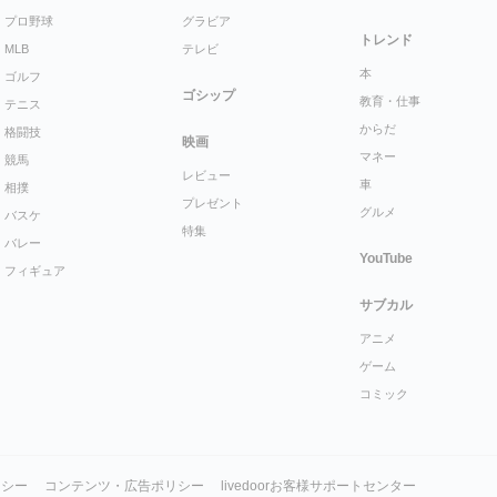
プロ野球
グラビア
トレンド
MLB
テレビ
本
ゴルフ
ゴシップ
教育・仕事
テニス
からだ
格闘技
映画
マネー
競馬
レビュー
車
相撲
プレゼント
グルメ
バスケ
特集
バレー
YouTube
フィギュア
サブカル
アニメ
ゲーム
コミック
リシー
コンテンツ・広告ポリシー
livedoorお客様サポートセンター