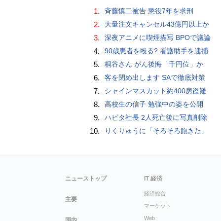
1.
斉藤慎二被告 懲役7年を求刑
2.
大量注文キャンセル43億円以上か
3.
深夜アニメに喫煙描写 BPOで議論
4.
90歳患者を殴る? 看護助手を逮捕
5.
桐谷さん がん後悔「千円位」か
6.
客を閉め出します SAで徹底対策
7.
シャインマスカット約400房盗難
8.
高校生の信子 勉強中の姿を公開
9.
ハビタ社長 2人死亡後に写真削除
10.
りくりゅうに「そろそろ飽きた」
ニューストップ
IT 経済
経済総合
主要
マーケット
Web
国内