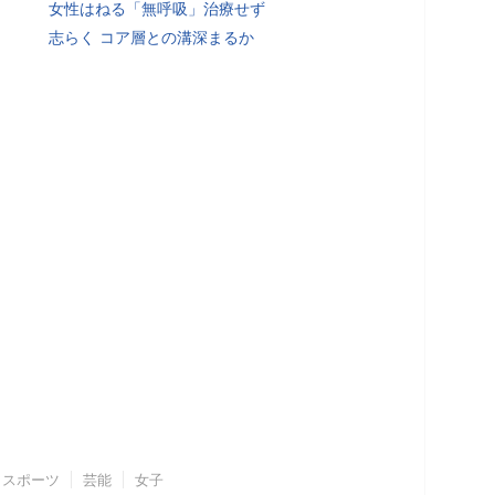
女性はねる「無呼吸」治療せず
志らく コア層との溝深まるか
スポーツ
芸能
女子