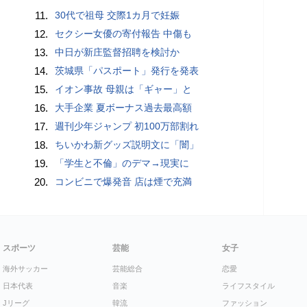
11.
30代で祖母 交際1カ月で妊娠
12.
セクシー女優の寄付報告 中傷も
13.
中日が新庄監督招聘を検討か
14.
茨城県「パスポート」発行を発表
15.
イオン事故 母親は「ギャー」と
16.
大手企業 夏ボーナス過去最高額
17.
週刊少年ジャンプ 初100万部割れ
18.
ちいかわ新グッズ説明文に「闇」
19.
「学生と不倫」のデマ→現実に
20.
コンビニで爆発音 店は煙で充満
スポーツ
芸能
女子
海外サッカー
芸能総合
恋愛
日本代表
音楽
ライフスタイル
Jリーグ
韓流
ファッション