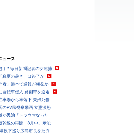
ニュース
包丁? 毎日新聞記者の女逮捕
「真夏の暑さ」は終了か
酔者」熊本で通報が頻発か
に自転車侵入 路側帯を逆走
駐車場から車落下 夫婦死傷
氏のPV風視察動画 立憲激怒
隣が民泊「トラウマなった」
新幹線の再開「8月中」示唆
原爆投下巡り広島市長を批判