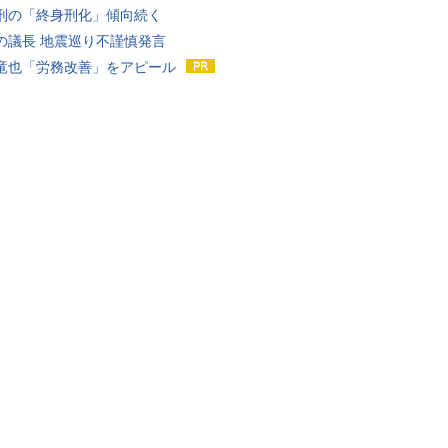
刑の「終身刑化」傾向続く
の議長 地震巡り不謹慎発言
竜也「労務改善」をアピール