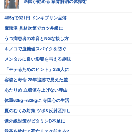
医師が勧める 猫背解消の体操術
465gで321円 ドンキプリン品薄
麻辣湯 具材次第でカツ丼級に
うつ病患者の本音とNGな接し方
キノコで血糖値スパイクを防ぐ
メンタルに良い影響を与える趣味
「モテるためのヒント」326人に
容姿と寿命 28年追跡で見えた差
あたりめ 血糖値を上げない理由
体重62kg→82kgに 寺田心の生活
夏のむくみ対策 ツボ&反射区押し
紫外線対策がビタミンD不足に
緑茶を飲むと死亡リスク低まる?