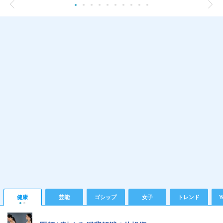
健康
芸能
ゴシップ
女子
トレンド
Y