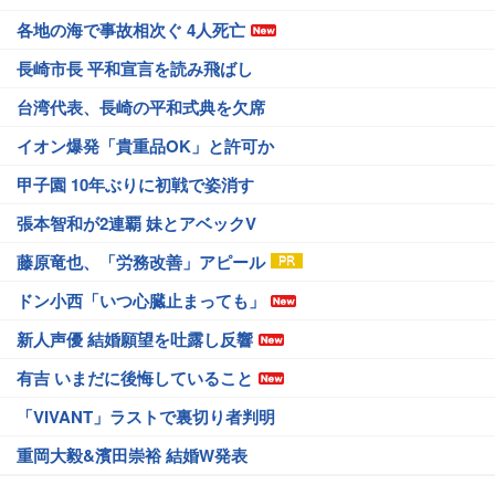
各地の海で事故相次ぐ 4人死亡
長崎市長 平和宣言を読み飛ばし
台湾代表、長崎の平和式典を欠席
イオン爆発「貴重品OK」と許可か
甲子園 10年ぶりに初戦で姿消す
張本智和が2連覇 妹とアベックV
藤原竜也、「労務改善」アピール
ドン小西「いつ心臓止まっても」
新人声優 結婚願望を吐露し反響
有吉 いまだに後悔していること
「VIVANT」ラストで裏切り者判明
重岡大毅&濱田崇裕 結婚W発表