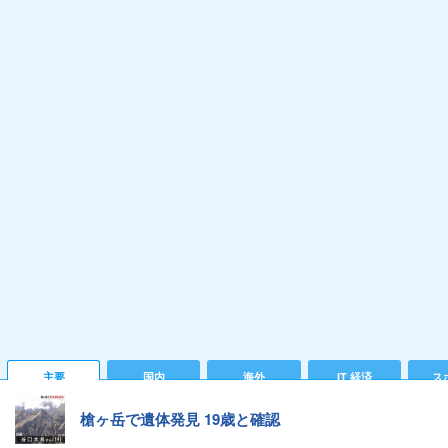
主要
国内
海外
IT 経済
ス
槍ヶ岳で遺体発見 19歳と確認