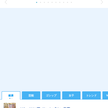
健康
芸能
ゴシップ
女子
トレンド
Y