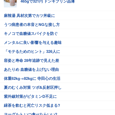
465gで321円 ドンキプリン品薄
麻辣湯 具材次第でカツ丼級に
うつ病患者の本音とNGな接し方
キノコで血糖値スパイクを防ぐ
メンタルに良い影響を与える趣味
「モテるためのヒント」326人に
容姿と寿命 28年追跡で見えた差
あたりめ 血糖値を上げない理由
体重62kg→82kgに 寺田心の生活
夏のむくみ対策 ツボ&反射区押し
紫外線対策がビタミンD不足に
緑茶を飲むと死亡リスク低まる?
ヨーグルト いつ食べたらいい?