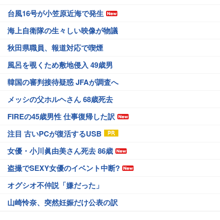
台風16号が小笠原近海で発生
海上自衛隊の生々しい映像が物議
秋田県職員、報道対応で喫煙
風呂を覗くため敷地侵入 49歳男
韓国の審判接待疑惑 JFAが調査へ
メッシの父ホルヘさん 68歳死去
FIREの45歳男性 仕事復帰した訳
注目 古いPCが復活するUSB
女優・小川眞由美さん死去 86歳
盗撮でSEXY女優のイベント中断?
オグシオ不仲説「嫌だった」
山崎怜奈、突然妊娠だけ公表の訳