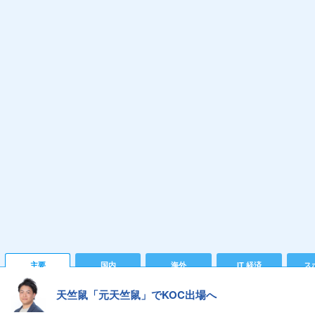
主要
国内
海外
IT 経済
ス
天竺鼠「元天竺鼠」でKOC出場へ