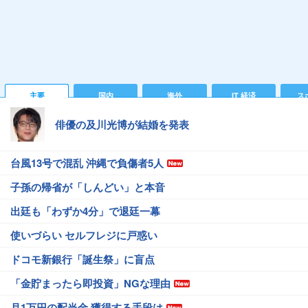
主要
国内
海外
IT 経済
ス
俳優の及川光博が結婚を発表
台風13号で混乱 沖縄で負傷者5人
子孫の帰省が「しんどい」と本音
出廷も「わずか4分」で退廷一幕
使いづらい セルフレジに戸惑い
ドコモ新銀行「誕生祭」に盲点
「金貯まったら即投資」NGな理由
月1万円の配当金 獲得する手段は