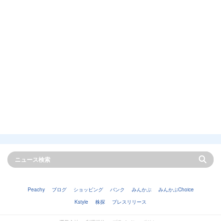
Peachy
ブログ
ショッピング
バンク
みんかぶ
みんかぶChoice
Kstyle
株探
プレスリリース