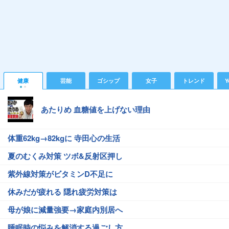
健康
芸能
ゴシップ
女子
トレンド
Y
あたりめ 血糖値を上げない理由
体重62kg→82kgに 寺田心の生活
夏のむくみ対策 ツボ&反射区押し
紫外線対策がビタミンD不足に
休みだが疲れる 隠れ疲労対策は
母が娘に減量強要→家庭内別居へ
睡眠時の悩みを解消する過ごし方