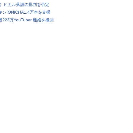
く ヒカル落語の批判を否定
ン ONICHA1.4万本を支援
223万YouTuber 離婚を撤回