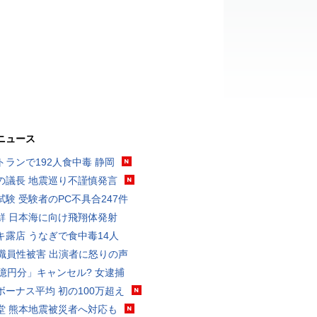
ニュース
トランで192人食中毒 静岡
の議長 地震巡り不謹慎発言
試験 受験者のPC不具合247件
鮮 日本海に向け飛翔体発射
キ露店 うなぎで食中毒14人
K職員性被害 出演者に怒りの声
3億円分」キャンセル? 女逮捕
ボーナス平均 初の100万超え
堂 熊本地震被災者へ対応も