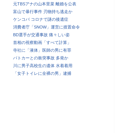
元TBSアナの山本里菜 離婚を公表
富山で暴行事件 刃物持ち逃走か
ケンコバ コロナで謎の後遺症
消費者庁「SNOW」運営に措置命令
BD選手が交通事故 痛々しい姿
首相の視察動画「すべて計算」
寺社に「液体」医師の男に有罪
パトカーとの衝突事故 多発か
川に男子高校生の遺体 水着着用
「女子トイレに全裸の男」逮捕