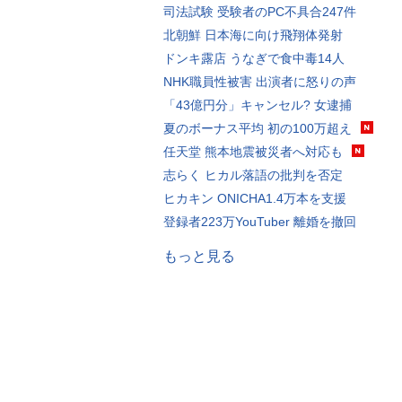
司法試験 受験者のPC不具合247件
北朝鮮 日本海に向け飛翔体発射
ドンキ露店 うなぎで食中毒14人
NHK職員性被害 出演者に怒りの声
「43億円分」キャンセル? 女逮捕
夏のボーナス平均 初の100万超え
任天堂 熊本地震被災者へ対応も
志らく ヒカル落語の批判を否定
ヒカキン ONICHA1.4万本を支援
登録者223万YouTuber 離婚を撤回
もっと見る