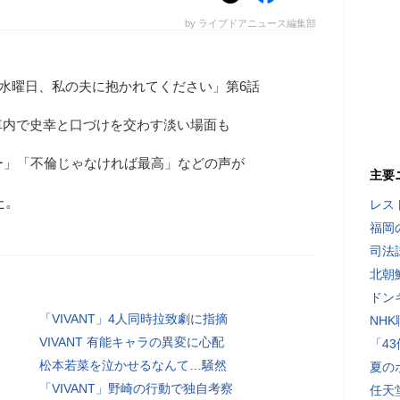
by ライブドアニュース編集部
「水曜日、私の夫に抱かれてください」第6話
車内で史幸と口づけを交わす淡い場面も
ー」「不倫じゃなければ最高」などの声が
主要
た。
レス
福岡
司法
北朝
ドン
「VIVANT」4人同時拉致劇に指摘
NH
VIVANT 有能キャラの異変に心配
「4
松本若菜を泣かせるなんて…騒然
夏の
「VIVANT」野崎の行動で独自考察
任天