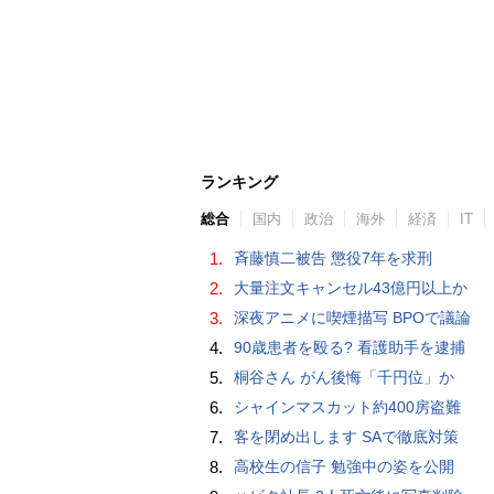
ランキング
総合
国内
政治
海外
経済
IT
1.
斉藤慎二被告 懲役7年を求刑
2.
大量注文キャンセル43億円以上か
3.
深夜アニメに喫煙描写 BPOで議論
4.
90歳患者を殴る? 看護助手を逮捕
5.
桐谷さん がん後悔「千円位」か
6.
シャインマスカット約400房盗難
7.
客を閉め出します SAで徹底対策
8.
高校生の信子 勉強中の姿を公開