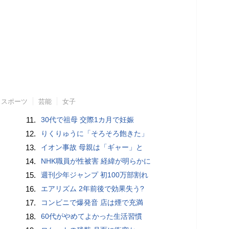
スポーツ
芸能
女子
11.
30代で祖母 交際1カ月で妊娠
12.
りくりゅうに「そろそろ飽きた」
13.
イオン事故 母親は「ギャー」と
14.
NHK職員が性被害 経緯が明らかに
15.
週刊少年ジャンプ 初100万部割れ
16.
エアリズム 2年前後で効果失う?
17.
コンビニで爆発音 店は煙で充満
18.
60代がやめてよかった生活習慣