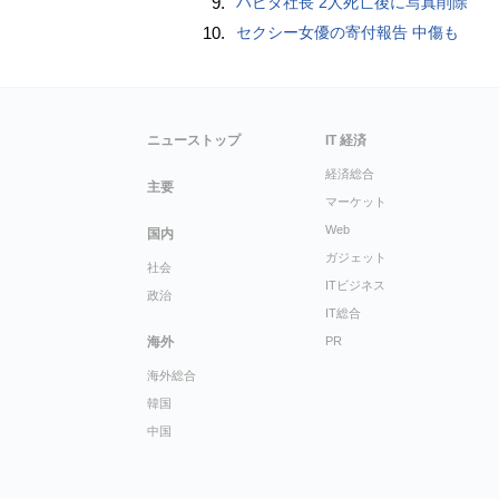
9.
ハビタ社長 2人死亡後に写真削除
10.
セクシー女優の寄付報告 中傷も
ニューストップ
IT 経済
経済総合
主要
マーケット
Web
国内
ガジェット
社会
ITビジネス
政治
IT総合
海外
PR
海外総合
韓国
中国