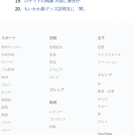
19.
ロケットの残骸 月面に衝突か
20.
ちいかわ新グッズ説明文に「闇」
スポーツ
芸能
女子
海外サッカー
芸能総合
恋愛
日本代表
音楽
ライフスタイル
Jリーグ
韓流
ファッション
プロ野球
グラビア
トレンド
MLB
テレビ
本
ゴルフ
ゴシップ
教育・仕事
テニス
からだ
格闘技
映画
マネー
競馬
レビュー
車
相撲
プレゼント
グルメ
バスケ
特集
バレー
YouTube