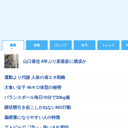
健康
芸能
ゴシップ
女子
トレンド
Y
山口達也 8年ぶり楽器姿に感涙か
運動より代謝 人体の省エネ戦略
大食い女子 46キロ体型の秘密
バランスボール毎日10分で20kg減
躁状態引き起こしかねないNG行動
脳梗塞になりやすい人の特徴
アトピーで「汚い」扱いされ苦悩