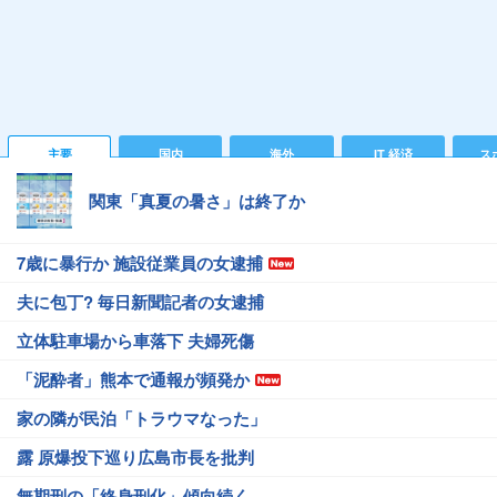
主要
国内
海外
IT 経済
ス
関東「真夏の暑さ」は終了か
7歳に暴行か 施設従業員の女逮捕
夫に包丁? 毎日新聞記者の女逮捕
立体駐車場から車落下 夫婦死傷
「泥酔者」熊本で通報が頻発か
家の隣が民泊「トラウマなった」
露 原爆投下巡り広島市長を批判
無期刑の「終身刑化」傾向続く