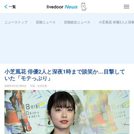
一覧
>
>
>
小芝風花 俳優2人と深
ニューストップ
芸能ニュース
芸能総合ニュース
小芝風花 俳優2人と深夜1時まで談笑か…目撃して
いた「モテっぷり」
2026年4月3日 6時0分
写真：女性自身