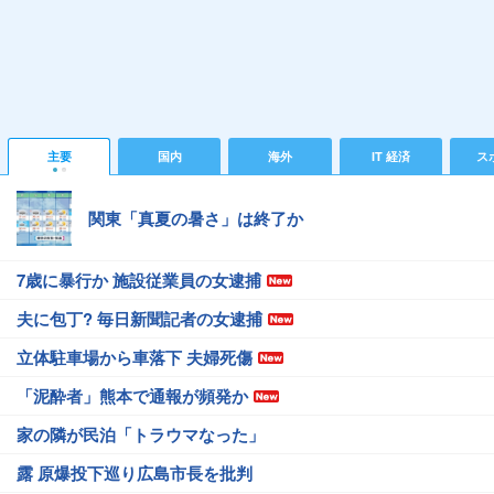
主要
国内
海外
IT 経済
ス
関東「真夏の暑さ」は終了か
7歳に暴行か 施設従業員の女逮捕
夫に包丁? 毎日新聞記者の女逮捕
立体駐車場から車落下 夫婦死傷
「泥酔者」熊本で通報が頻発か
家の隣が民泊「トラウマなった」
露 原爆投下巡り広島市長を批判