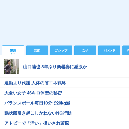
健康
芸能
ゴシップ
女子
トレンド
Y
山口達也 8年ぶり楽器姿に感涙か
運動より代謝 人体の省エネ戦略
大食い女子 46キロ体型の秘密
バランスボール毎日10分で20kg減
躁状態引き起こしかねないNG行動
アトピーで「汚い」扱いされ苦悩