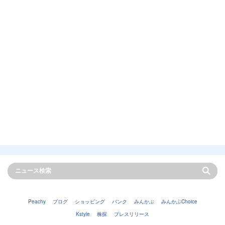
Peachy
ブログ
ショッピング
バンク
みんかぶ
みんかぶChoice
Kstyle
株探
プレスリリース