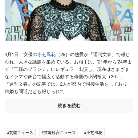
4月1日、女優の
小芝風花
（28）の熱愛が『週刊文春』で報じ
られ、大きな話題を集めている。お相手は、’21年から’24年ま
で『王様のブランチ』にレギュラー出演し、現在はさまざま
なドラマや舞台で幅広く活動する俳優の小関裕太（30）。
『週刊文春』の記事では、2人が都内で同棲生活をしており、
結婚も間近だとも報じられて
続きを読む
#芸能ニュース
#芸能総合ニュース
#小芝風花