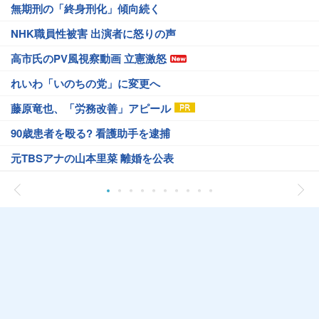
無期刑の「終身刑化」傾向続く
NHK職員性被害 出演者に怒りの声
高市氏のPV風視察動画 立憲激怒
れいわ「いのちの党」に変更へ
藤原竜也、「労務改善」アピール
90歳患者を殴る? 看護助手を逮捕
元TBSアナの山本里菜 離婚を公表