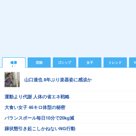
健康
芸能
ゴシップ
女子
トレンド
Y
山口達也 8年ぶり楽器姿に感涙か
運動より代謝 人体の省エネ戦略
大食い女子 46キロ体型の秘密
バランスボール毎日10分で20kg減
躁状態引き起こしかねないNG行動