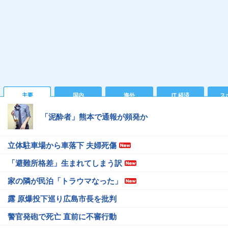
主要
国内
海外
IT 経済
ス
「泥酔者」熊本で通報が頻発か
立体駐車場から車落下 夫婦死傷
「避難所格差」生まれてしまう訳
家の隣が民泊「トラウマなった」
露 原爆投下巡り広島市長を批判
警官発砲で死亡 直前に不審行動