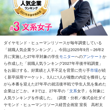
ダイヤモンド・ヒューマンリソースが毎年調査している
「就職人気企業ランキング」。今回は2025年9月～26年2
月に実施した27年卒対象の学生
モニター
への
アンケート
か
ら作成した「就職人気ランキング2027年卒後半戦調査」
をお届けする。好業績と人手不足を背景に売り手
市場
が続
く新卒採用マーケット。3人に1人が複数の内定を獲得しな
がら本番を迎えた27年卒の就活後半戦で学生人気を集めた
企業はどこか。＃3では、27年卒の「
文系
女子」を対象に
人気ランキングを作成した。（調査・分析／株式会社ダイ
ヤモンド・ヒューマンリソース経営企画室 室長 高村太