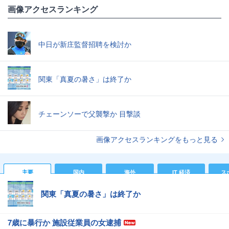
画像アクセスランキング
中日が新庄監督招聘を検討か
関東「真夏の暑さ」は終了か
チェーンソーで父襲撃か 目撃談
画像アクセスランキングをもっと見る
主要
国内
海外
IT 経済
ス
関東「真夏の暑さ」は終了か
7歳に暴行か 施設従業員の女逮捕