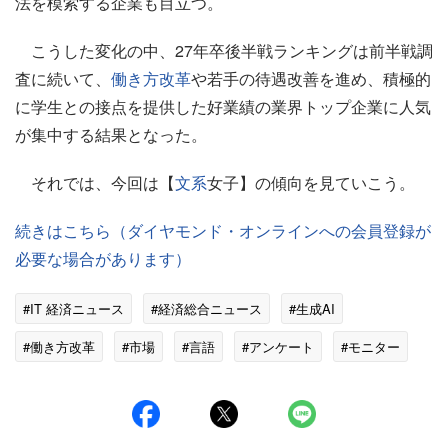
法を模索する企業も目立つ。
こうした変化の中、27年卒後半戦ランキングは前半戦調
査に続いて、
働き方改革
や若手の待遇改善を進め、積極的
に学生との接点を提供した好業績の業界トップ企業に人気
が集中する結果となった。
それでは、今回は【
文系
女子】の傾向を見ていこう。
続きはこちら（ダイヤモンド・オンラインへの会員登録が
必要な場合があります）
#IT 経済ニュース
#経済総合ニュース
#生成AI
#働き方改革
#市場
#言語
#アンケート
#モニター
#文系
#若年層