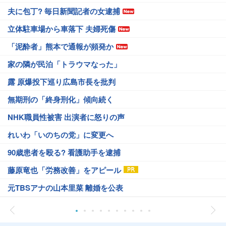
夫に包丁? 毎日新聞記者の女逮捕
立体駐車場から車落下 夫婦死傷
「泥酔者」熊本で通報が頻発か
家の隣が民泊「トラウマなった」
露 原爆投下巡り広島市長を批判
無期刑の「終身刑化」傾向続く
NHK職員性被害 出演者に怒りの声
れいわ「いのちの党」に変更へ
90歳患者を殴る? 看護助手を逮捕
藤原竜也「労務改善」をアピール
元TBSアナの山本里菜 離婚を公表