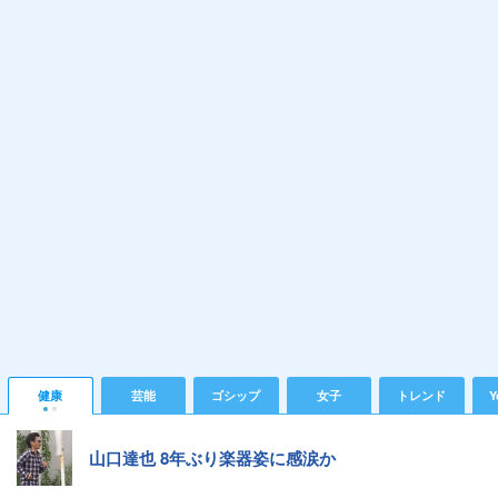
健康
芸能
ゴシップ
女子
トレンド
Y
山口達也 8年ぶり楽器姿に感涙か