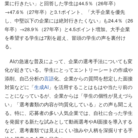
業に行きたい」と回答した学生は44.5％（26年卒）
→47.6％（27年卒）と3.1ポイント、「大手企業を優先
し、中堅以下の企業には絶対行きたくない」も24.4％（26
年卒）→28.9％（27年卒）と4.5ポイント増加。大手企業
を希望する学生は7割を超え、冒頭の学生の声を裏付け
る。
AIの急速な普及によって、企業の選考手法についても変
化が起きている。学生にとってエントリーシートの作成や
添削、自己分析の
言語
化、企業からの質問を想定した面接
対策などに「
生成AI
」を活用することはもはや当たり前の
ことになっているが、企業からは「学生の個性が見えづら
い」「選考書類の内容が均質化している」との声も聞こえ
る。特に、応募者の多い人気企業では、自社に合った学生
を発掘する新たな試みとして動画選考やAI面接を導入する
など、選考書類では見えにくい強みや人柄を深掘りする手