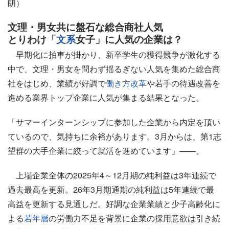
朗）
文理・男女共に盤石な総合商社人気
とりわけ「
文系
女子」に人気の企業は？
早期化に拍車が掛かり、新卒学生の獲得競争が激化する
中で、文理・男女を問わず揺るぎない人気を集めた総合商
社をはじめ、業績が好調で
働き方改革
や若手の待遇改善を
進める業界トップ企業に人気が集まる結果となった。
「サマーインターンシップに参加した企業から内定を頂い
ているので、気持ちに余裕があります。3月からは、第1志
望群の大手企業に絞って就活を進めています」――。
上場企業全体の2025年4～12月期の純利益は3年連続で
過去最高を更新。26年3月期通期の純利益は5年連続で最
高益を更新する見通しだ。好調な企業業績と少子高齢化に
よる
若年層
の労働力不足を背景に企業の採用意欲は引き続