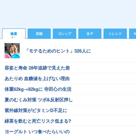
健康
芸能
ゴシップ
女子
トレンド
Y
「モテるためのヒント」326人に
容姿と寿命 28年追跡で見えた差
あたりめ 血糖値を上げない理由
体重62kg→82kgに 寺田心の生活
夏のむくみ対策 ツボ&反射区押し
紫外線対策がビタミンD不足に
緑茶を飲むと死亡リスク低まる?
ヨーグルト いつ食べたらいいの