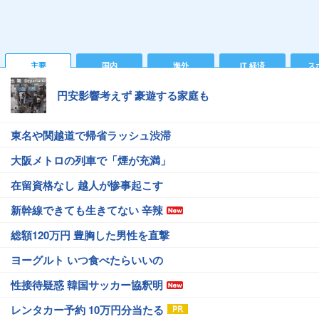
主要
国内
海外
IT 経済
ス
円安影響考えず 豪遊する家庭も
東名や関越道で帰省ラッシュ渋滞
大阪メトロの列車で「煙が充満」
在留資格なし 越人が惨事起こす
新幹線できても生きてない 辛辣
総額120万円 豊胸した男性を直撃
ヨーグルト いつ食べたらいいの
性接待疑惑 韓国サッカー協釈明
レンタカー予約 10万円分当たる