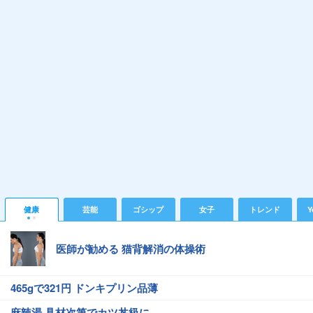
健康
芸能
ゴシップ
女子
トレンド
Y
医師が勧める 猫背解消の体操術
465gで321円 ドンキプリン品薄
麻辣湯 具材次第でカツ丼級に