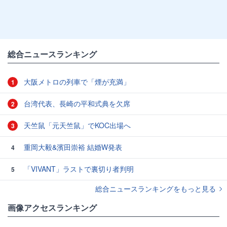
総合ニュースランキング
大阪メトロの列車で「煙が充満」
1
台湾代表、長崎の平和式典を欠席
2
天竺鼠「元天竺鼠」でKOC出場へ
3
重岡大毅&濱田崇裕 結婚W発表
4
「VIVANT」ラストで裏切り者判明
5
総合ニュースランキングをもっと見る
画像アクセスランキング