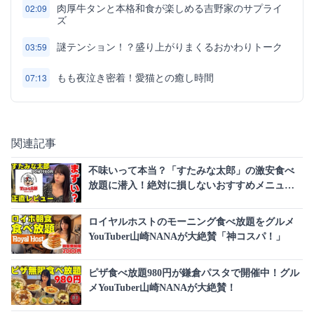
肉厚牛タンと本格和食が楽しめる吉野家のサプライ
02:09
ズ
謎テンション！？盛り上がりまくるおかわりトーク
03:59
もも夜泣き密着！愛猫との癒し時間
07:13
関連記事
不味いって本当？「すたみな太郎」の激安食べ
放題に潜入！絶対に損しないおすすめメニュー
と正直レビュー
ロイヤルホストのモーニング食べ放題をグルメ
YouTuber山崎NANAが大絶賛「神コスパ！」
ピザ食べ放題980円が鎌倉パスタで開催中！グル
メYouTuber山崎NANAが大絶賛！