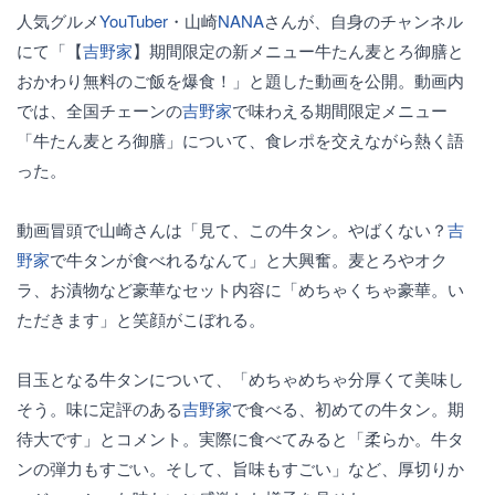
人気グルメ
YouTuber
・山崎
NANA
さんが、自身のチャンネル
にて「【
吉野家
】期間限定の新メニュー牛たん麦とろ御膳と
おかわり無料のご飯を爆食！」と題した動画を公開。動画内
では、全国チェーンの
吉野家
で味わえる期間限定メニュー
「牛たん麦とろ御膳」について、食レポを交えながら熱く語
った。
動画冒頭で山崎さんは「見て、この牛タン。やばくない？
吉
野家
で牛タンが食べれるなんて」と大興奮。麦とろやオク
ラ、お漬物など豪華なセット内容に「めちゃくちゃ豪華。い
ただきます」と笑顔がこぼれる。
目玉となる牛タンについて、「めちゃめちゃ分厚くて美味し
そう。味に定評のある
吉野家
で食べる、初めての牛タン。期
待大です」とコメント。実際に食べてみると「柔らか。牛タ
ンの弾力もすごい。そして、旨味もすごい」など、厚切りか