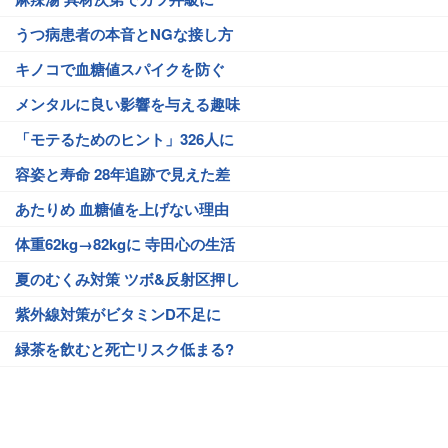
うつ病患者の本音とNGな接し方
キノコで血糖値スパイクを防ぐ
メンタルに良い影響を与える趣味
「モテるためのヒント」326人に
容姿と寿命 28年追跡で見えた差
あたりめ 血糖値を上げない理由
体重62kg→82kgに 寺田心の生活
夏のむくみ対策 ツボ&反射区押し
紫外線対策がビタミンD不足に
緑茶を飲むと死亡リスク低まる?