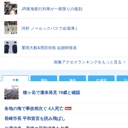
JR東海夜行列車が一夜限りの復刻
河村 ノールックパスで会場沸く
重岡大毅&濱田崇裕 結婚W発表
画像アクセスランキングをもっと見る
主要
国内
海外
IT 経済
ス
槍ヶ岳で遺体発見 19歳と確認
各地の海で事故相次ぐ 4人死亡
長崎市長 平和宣言を読み飛ばし