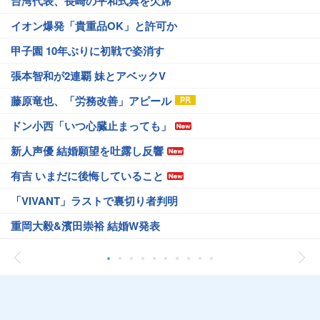
台湾代表、長崎の平和式典を欠席
イオン爆発「貴重品OK」と許可か
甲子園 10年ぶりに初戦で姿消す
張本智和が2連覇 妹とアベックV
藤原竜也、「労務改善」アピール
ドン小西「いつ心臓止まっても」
新人声優 結婚願望を吐露し反響
有吉 いまだに後悔していること
「VIVANT」ラストで裏切り者判明
重岡大毅&濱田崇裕 結婚W発表