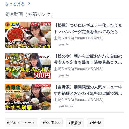
もっと見る
関連動画（外部リンク）
【松屋】ついにレギュラー化したうま
トマハンバーグ定食を食べてみたら最
高に美味しすぎた！大人気メニューを
山崎NANA(YamazakiNANA)
おかずにおかわり自由のご飯を食べ放
youtu.be
題しまくった爆食女【大食い】
【松のや】朝からご飯おかわり自由の
激安カツ定食を爆食！過去最高コスパ
の定食をおかずにご飯を食べ過ぎたら
山崎NANA(YamazakiNANA)
満腹になって幸せを感じた女【大食
youtu.be
い】
【吉野家】期間限定の人気メニュー牛
すき鍋膳とおかわり無料のご飯で満腹
モーニング！大盛りお肉をおかずに自
山崎NANA(YamazakiNANA)
由にご飯を食べ放題した爆食女【大食
youtube.com
い】
#グルメニュース
#YouTuber
#唐揚げ
#NANA