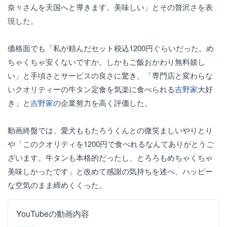
奈々さんを天国へと導きます。美味しい」とその贅沢さを表
現した。
価格面でも「私が頼んだセット税込1200円ぐらいだった。め
ちゃくちゃ安くないですか。しかもご飯おかわり無料嬉し
い」と手頃さとサービスの良さに驚き。「専門店と変わらな
いクオリティーの牛タン定食を気楽に食べられる
吉野家
大好
き」と
吉野家
の企業努力を高く評価した。
動画終盤では、愛犬ももたろうくんとの微笑ましいやりとり
や「このクオリティを1200円で食べれるなんてありがとうご
ざいます。牛タンも本格的だったし、とろろもめちゃくちゃ
美味しかったです」と改めて感謝の気持ちを述べ、ハッピー
な空気のまま締めくくった。
YouTubeの動画内容