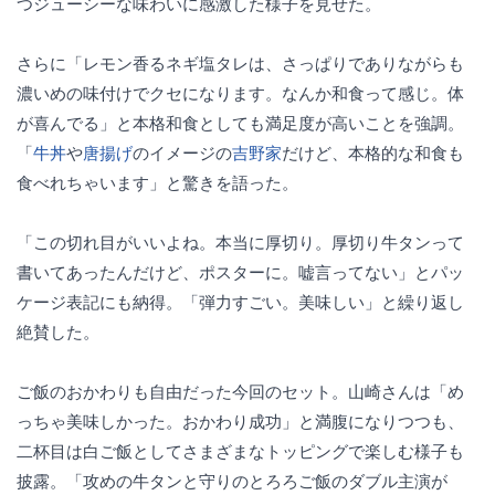
つジューシーな味わいに感激した様子を見せた。
さらに「レモン香るネギ塩タレは、さっぱりでありながらも
濃いめの味付けでクセになります。なんか和食って感じ。体
が喜んでる」と本格和食としても満足度が高いことを強調。
「
牛丼
や
唐揚げ
のイメージの
吉野家
だけど、本格的な和食も
食べれちゃいます」と驚きを語った。
「この切れ目がいいよね。本当に厚切り。厚切り牛タンって
書いてあったんだけど、ポスターに。嘘言ってない」とパッ
ケージ表記にも納得。「弾力すごい。美味しい」と繰り返し
絶賛した。
ご飯のおかわりも自由だった今回のセット。山崎さんは「め
っちゃ美味しかった。おかわり成功」と満腹になりつつも、
二杯目は白ご飯としてさまざまなトッピングで楽しむ様子も
披露。「攻めの牛タンと守りのとろろご飯のダブル主演が