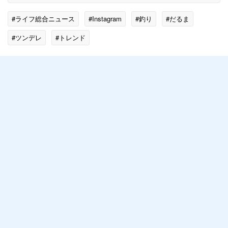
#ライフ総合ニュース
#Instagram
#釣り
#だるま
#ツンデレ
#トレンド