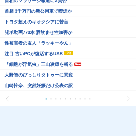
首相のマッサージ報道にX賛否
首相 3千万円の新公用車で喫煙か
トヨタ超えのキオクシアに苦言
児ポ動画770本 酒飲ませ性加害か
性被害者の友人「ラッキーやん」
注目 古いPCが復活するUSB
「細胞が浮気虫」三山凌輝を斬る
大野智のびっしりタトゥーに異変
山崎怜奈、突然妊娠だけ公表の訳