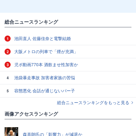
総合ニュースランキング
池田直人 佐藤佳奈と電撃結婚
1
大阪メトロの列車で「煙が充満」
2
児ポ動画770本 酒飲ませ性加害か
3
池袋暴走事故 加害者家族の苦悩
4
容態悪化 会話が通じないパー子
5
総合ニュースランキングをもっと見る
画像アクセスランキング
森喜朗氏の「影響力」が減退か