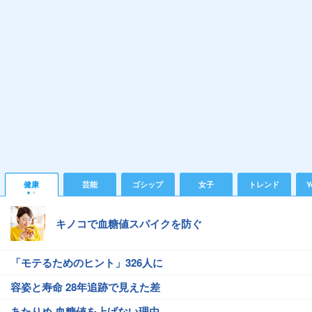
健康
芸能
ゴシップ
女子
トレンド
Y
キノコで血糖値スパイクを防ぐ
「モテるためのヒント」326人に
容姿と寿命 28年追跡で見えた差
あたりめ 血糖値を上げない理由