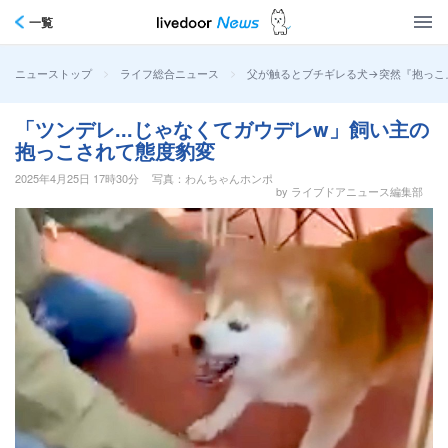
一覧
>
>
父が触るとブチギレる犬→突然『抱っこ
ニューストップ
ライフ総合ニュース
「ツンデレ...じゃなくてガウデレw」飼い主の
抱っこされて態度豹変
2025年4月25日 17時30分
写真：わんちゃんホンポ
by ライブドアニュース編集部