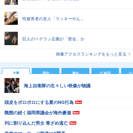
性被害者の友人「ラッキーやん」
巨人のベテラン左腕が「密会」か
画像アクセスランキングをもっと見る
主要
国内
海外
IT 経済
ス
海上自衛隊の生々しい映像が物議
頭皮をボロボロにする夏のNG行為
醜態の続く福岡県議会が海外豪遊
列に割り込んだ男女 青ざめ逃亡