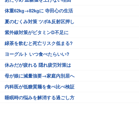
体重62kg→82kgに 寺田心の生活
夏のむくみ対策 ツボ&反射区押し
紫外線対策がビタミンD不足に
緑茶を飲むと死亡リスク低まる?
ヨーグルト いつ食べたらいい?
休みだが疲れる 隠れ疲労対策は
母が娘に減量強要→家庭内別居へ
内科医が低糖質麺を食べ比べ検証
睡眠時の悩みを解消する過ごし方