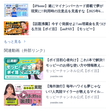
【iPhone】遂にマイナンバーカード搭載で夢が
現実に!!利用時の注意点を見逃すな【2025年6月
24日】
【話題沸騰】今すぐ発掘せよ!!au埋蔵金を見つけ
る方法【ポイ活】【auPAY】【モッピー】
もっと見る
関連動画（外部リンク）
【ポイ活初心者向け】これ1本で解決!!
モッピーのお得な使い方や情報教えま
す!!
モッピーチャンネル公式【ポイ活】
youtube.com
【海外旅行】毎年ハワイも夢じゃな
い!?人気陸マイラーが教えるマイル
を“効率良く貯める”裏技【マネレク】
モッピーチャンネル公式【ポイ活】
youtube.com