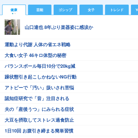
健康
芸能
ゴシップ
女子
トレンド
Y
山口達也 8年ぶり楽器姿に感涙か
運動より代謝 人体の省エネ戦略
大食い女子 46キロ体型の秘密
バランスボール毎日10分で20kg減
躁状態引き起こしかねないNG行動
アトピーで「汚い」扱いされ苦悩
認知症研究で「音」注目される
夫の「産後うつ」にみられる症状
大豆を摂取してストレス過食防止
1日10回 お腹引き締まる簡単習慣