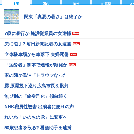
主要
国内
海外
IT 経済
ス
関東「真夏の暑さ」は終了か
7歳に暴行か 施設従業員の女逮捕
夫に包丁? 毎日新聞記者の女逮捕
立体駐車場から車落下 夫婦死傷
「泥酔者」熊本で通報が頻発か
家の隣が民泊「トラウマなった」
露 原爆投下巡り広島市長を批判
無期刑の「終身刑化」傾向続く
NHK職員性被害 出演者に怒りの声
れいわ「いのちの党」に変更へ
90歳患者を殴る? 看護助手を逮捕