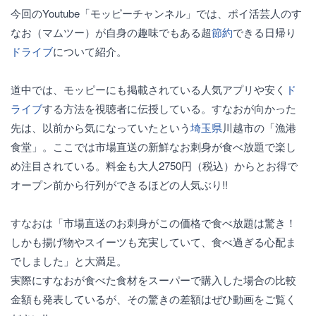
今回のYoutube「モッピーチャンネル」では、ポイ活芸人のす
なお（マムツー）が自身の趣味でもある超
節約
できる日帰り
ドライブ
について紹介。
道中では、モッピーにも掲載されている人気アプリや安く
ド
ライブ
する方法を視聴者に伝授している。すなおが向かった
先は、以前から気になっていたという
埼玉県
川越市の「漁港
食堂」。ここでは市場直送の新鮮なお刺身が食べ放題で楽し
め注目されている。料金も大人2750円（税込）からとお得で
オープン前から行列ができるほどの人気ぶり!!
すなおは「市場直送のお刺身がこの価格で食べ放題は驚き！
しかも揚げ物やスイーツも充実していて、食べ過ぎる心配ま
でしました」と大満足。
実際にすなおが食べた食材をスーパーで購入した場合の比較
金額も発表しているが、その驚きの差額はぜひ動画をご覧く