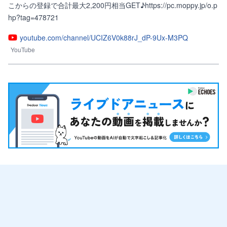
こからの登録で合計最大2,200円相当GET♪https://pc.moppy.jp/o.p
hp?tag=478721
youtube.com/channel/UCIZ6V0k88rJ_dP-9Ux-M3PQ
YouTube