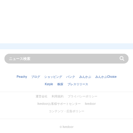
Peachy
ブログ
ショッピング
バンク
みんかぶ
みんかぶChoice
Kstyle
株探
プレスリリース
運営会社
利用規約
プライバシーポリシー
livedoorお客様サポートセンター
livedoor
コンテンツ・広告ポリシー
© livedoor