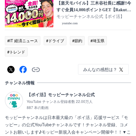
【楽天モバイル】三木谷社長に感謝‼︎今
すぐ全員14,000ポイントGET【Rakuten
最強プラン】
モッピーチャンネル公式【ポイ活】
youtube.com
#IT 経済ニュース
#ドライブ
#節約
#埼玉県
#トレンド
みんなの感想は？
チャンネル情報
【ポイ活】モッピーチャンネル公式
YouTube チャンネル登録者数 22.00万人
887 本の動画
モッピーチャンネルは日本最大級の「ポイ活」応援サービス『モ
ッピー』の公式YouTubeチャンネルです！チャンネル登録、コメ
ントお願いします♪モッピー新規入会キャンペーン開催中！！▼こ