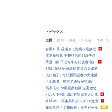
トピックス
主要
国内
海外
IT 経済
スポーツ
台風13号 昼過ぎに沖縄へ最接近
江別暴行死 主犯格男の判決争点
手足口病 子ども中心に患者増加
7歳に暴行か 施設従業員の女逮捕
夫に包丁? 毎日新聞記者の女逮捕
「泥酔者」熊本で通報が頻発か
高市氏のPV風視察動画 立憲激怒
バルサ下部組織に有望日本人いる
卓球WTT 張本美和がベスト8進出
藤原竜也「労務改善」をアピール