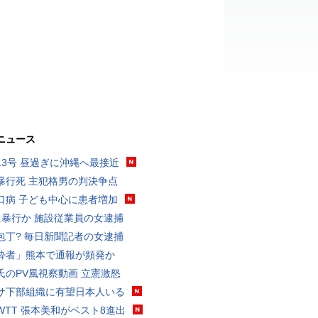
ニュース
13号 昼過ぎに沖縄へ最接近
暴行死 主犯格男の判決争点
口病 子ども中心に患者増加
に暴行か 施設従業員の女逮捕
包丁? 毎日新聞記者の女逮捕
酔者」熊本で通報が頻発か
氏のPV風視察動画 立憲激怒
サ下部組織に有望日本人いる
WTT 張本美和がベスト8進出