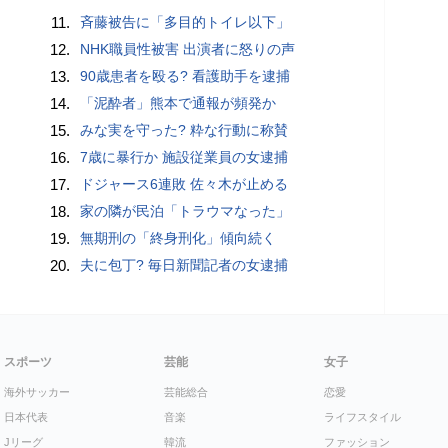
11.
斉藤被告に「多目的トイレ以下」
12.
NHK職員性被害 出演者に怒りの声
13.
90歳患者を殴る? 看護助手を逮捕
14.
「泥酔者」熊本で通報が頻発か
15.
みな実を守った? 粋な行動に称賛
16.
7歳に暴行か 施設従業員の女逮捕
17.
ドジャース6連敗 佐々木が止める
18.
家の隣が民泊「トラウマなった」
19.
無期刑の「終身刑化」傾向続く
20.
夫に包丁? 毎日新聞記者の女逮捕
スポーツ
芸能
女子
海外サッカー
芸能総合
恋愛
日本代表
音楽
ライフスタイル
Jリーグ
韓流
ファッション