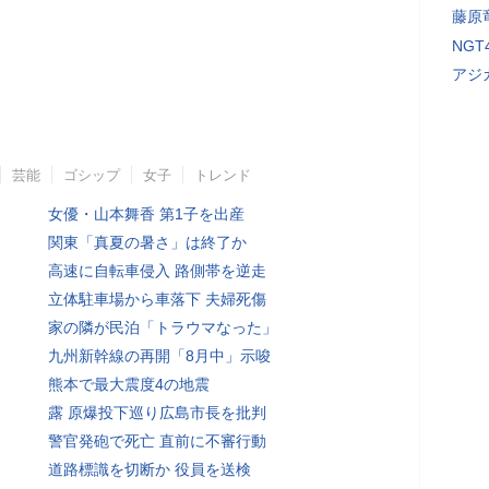
藤原
NG
アジ
芸能
ゴシップ
女子
トレンド
女優・山本舞香 第1子を出産
関東「真夏の暑さ」は終了か
高速に自転車侵入 路側帯を逆走
立体駐車場から車落下 夫婦死傷
家の隣が民泊「トラウマなった」
九州新幹線の再開「8月中」示唆
熊本で最大震度4の地震
露 原爆投下巡り広島市長を批判
警官発砲で死亡 直前に不審行動
道路標識を切断か 役員を送検