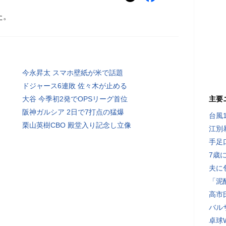
た。
今永昇太 スマホ壁紙が米で話題
ドジャース6連敗 佐々木が止める
大谷 今季初2発でOPSリーグ首位
主要
阪神ガルシア 2日で7打点の猛爆
台風
栗山英樹CBO 殿堂入り記念し立像
江別
手足
7歳
夫に
「泥
高市
バル
卓球