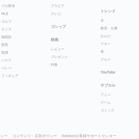
プロ野球
グラビア
トレンド
MLB
テレビ
本
ゴルフ
ゴシップ
教育・仕事
テニス
からだ
格闘技
映画
マネー
競馬
レビュー
車
相撲
プレゼント
グルメ
バスケ
特集
バレー
YouTube
フィギュア
サブカル
アニメ
ゲーム
コミック
リシー
コンテンツ・広告ポリシー
livedoorお客様サポートセンター