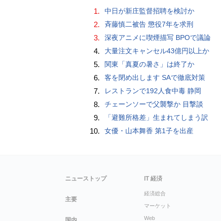
1.
中日が新庄監督招聘を検討か
2.
斉藤慎二被告 懲役7年を求刑
3.
深夜アニメに喫煙描写 BPOで議論
4.
大量注文キャンセル43億円以上か
5.
関東「真夏の暑さ」は終了か
6.
客を閉め出します SAで徹底対策
7.
レストランで192人食中毒 静岡
8.
チェーンソーで父襲撃か 目撃談
9.
「避難所格差」生まれてしまう訳
10.
女優・山本舞香 第1子を出産
ニューストップ
IT 経済
経済総合
主要
マーケット
Web
国内