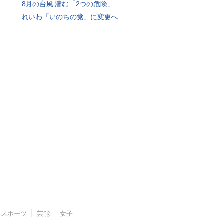
8月の台風 潜む「2つの危険」
れいわ「いのちの党」に変更へ
スポーツ
芸能
女子