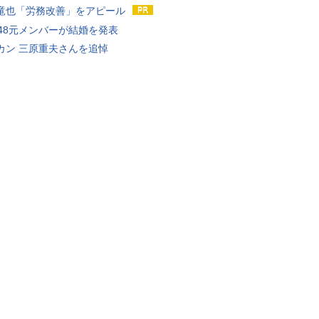
竜也「労務改善」をアピール
T48元メンバーが結婚を発表
カン 三原重夫さんを追悼