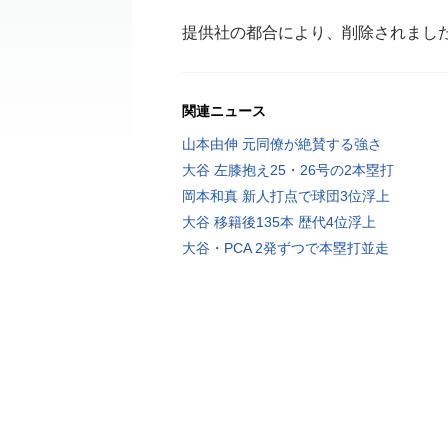
提供社の都合により、削除されまし
関連ニュース
山本由伸 元同僚が絶賛する強さ
大谷 左膝抱え25・26号の2本塁打
岡本和真 新人打点で球団3位浮上
大谷 移籍後135本 歴代4位浮上
大谷・PCA 2発ずつで本塁打並走