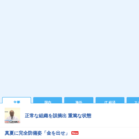
主要
国内
海外
IT 経済
ス
正常な組織を誤摘出 重篤な状態
真夏に完全防備姿「金を出せ」