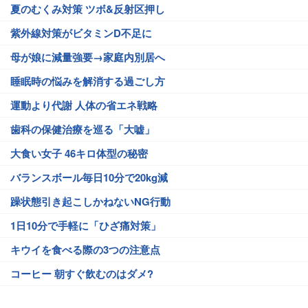
夏のむくみ対策 ツボ&反射区押し
紫外線対策がビタミンD不足に
母が娘に減量強要→家庭内別居へ
睡眠時の悩みを解消する過ごし方
運動より代謝 人体の省エネ戦略
歯科の保健治療を巡る「大嘘」
大食い女子 46キロ体型の秘密
バランスボール毎日10分で20kg減
躁状態引き起こしかねないNG行動
1日10分で手軽に「ひざ痛対策」
キウイを食べる際の3つの注意点
コーヒー 朝すぐ飲むのはダメ?