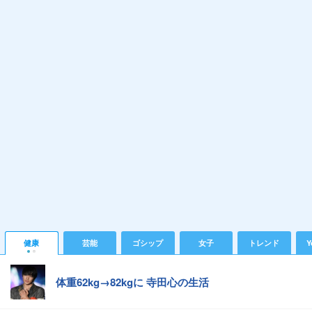
健康
芸能
ゴシップ
女子
トレンド
Y
体重62kg→82kgに 寺田心の生活