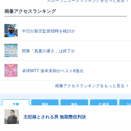
画像アクセスランキング
中日が新庄監督招聘を検討か
関東「真夏の暑さ」は終了か
卓球WTT 張本美和がベスト8進出
画像アクセスランキングをもっと見る
主要
国内
海外
IT 経済
ス
主犯格とされる男 無期懲役判決