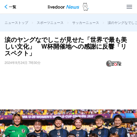
一覧
>
>
>
涙のヤングなでし
ニューストップ
スポーツニュース
サッカーニュース
涙のヤングなでしこが見せた「世界で最も美
しい文化」 W杯開催地への感謝に反響「リ
スペクト」
2024年9月24日 7時30分