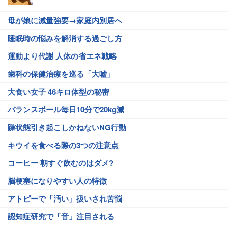
母が娘に減量強要→家庭内別居へ
睡眠時の悩みを解消する過ごし方
運動より代謝 人体の省エネ戦略
歯科の保健治療を巡る「大嘘」
大食い女子 46キロ体型の秘密
バランスボール毎日10分で20kg減
躁状態引き起こしかねないNG行動
キウイを食べる際の3つの注意点
コーヒー 朝すぐ飲むのはダメ?
脳梗塞になりやすい人の特徴
アトピーで「汚い」扱いされ苦悩
認知症研究で「音」注目される