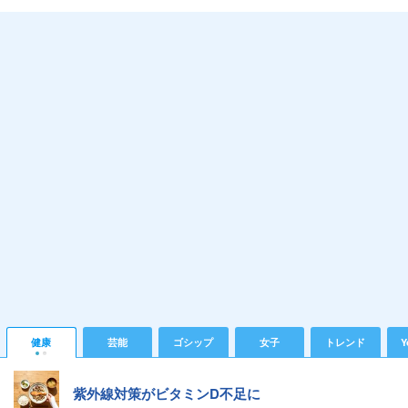
健康
芸能
ゴシップ
女子
トレンド
Y
紫外線対策がビタミンD不足に