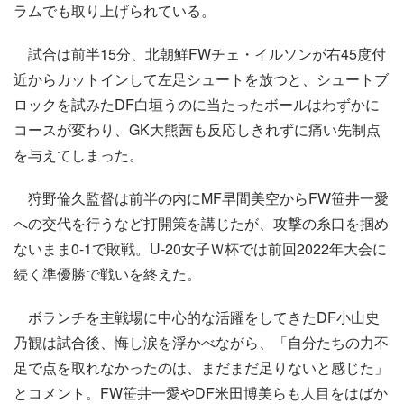
ラムでも取り上げられている。
試合は前半15分、北朝鮮FWチェ・イルソンが右45度付
近からカットインして左足シュートを放つと、シュートブ
ロックを試みたDF白垣うのに当たったボールはわずかに
コースが変わり、GK大熊茜も反応しきれずに痛い先制点
を与えてしまった。
狩野倫久監督は前半の内にMF早間美空からFW笹井一愛
への交代を行うなど打開策を講じたが、攻撃の糸口を掴め
ないまま0-1で敗戦。U-20女子Ｗ杯では前回2022年大会に
続く準優勝で戦いを終えた。
ボランチを主戦場に中心的な活躍をしてきたDF小山史
乃観は試合後、悔し涙を浮かべながら、「自分たちの力不
足で点を取れなかったのは、まだまだ足りないと感じた」
とコメント。FW笹井一愛やDF米田博美らも人目をはばか