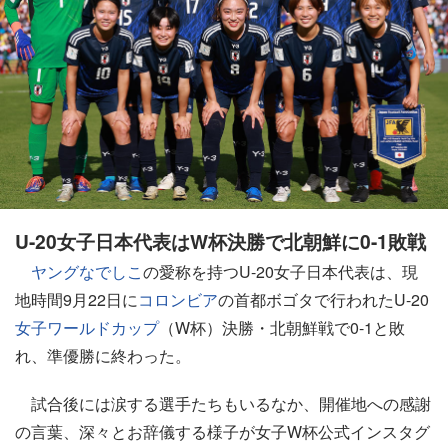
U-20女子日本代表はW杯決勝で北朝鮮に0-1敗戦
ヤングなでしこ
の愛称を持つU-20女子日本代表は、現
地時間9月22日に
コロンビア
の首都ボゴタで行われたU-20
女子ワールドカップ
（W杯）決勝・北朝鮮戦で0-1と敗
れ、準優勝に終わった。
試合後には涙する選手たちもいるなか、開催地への感謝
の言葉、深々とお辞儀する様子が女子W杯公式インスタグ