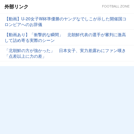
外部リンク
FOOTBALL ZONE
【動画】U-20女子W杯準優勝のヤングなでしこが示した開催国コ
ロンビアへのお辞儀
【動画あり】「衝撃的な瞬間」 北朝鮮代表の選手が審判に激高
して詰め寄る実際のシーン
「北朝鮮の方が強かった」 日本女子、実力差露わにファン嘆き
「点差以上に力の差」