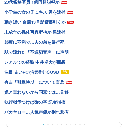
20代税務署員 1億円超脱税か
小学生の女の子にキス 男を逮捕
動き遅い 台風13号影響長引くか
未成年の裸体写真所持か 男逮捕
態度に不満で…夫の弟を暴行死
駅で流れた「不適切音声」に声明
レアルでの経験 中井卓大が回想
注目 古いPCが復活するUSB
有吉「引退時期」について言及
嫌と言わないから同意では…見解
執行猶予つけば御の字 記者指摘
バカヤロー…人気声優が別れ悲痛