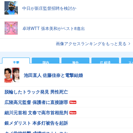
中日が新庄監督招聘を検討か
卓球WTT 張本美和がベスト8進出
画像アクセスランキングをもっと見る
主要
国内
海外
IT 経済
ス
池田直人 佐藤佳奈と電撃結婚
脱輪したトラック発見 男性死亡
広陵高元監督 保護者に直接謝罪
細川元首相 文春で高市首相批判
銀メダリスト 本多灯被告を起訴