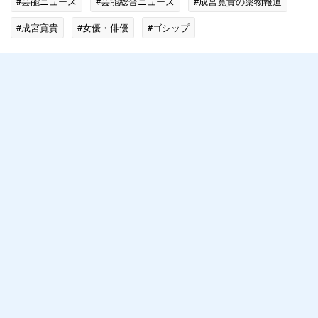
#芸能ニュース
#芸能総合ニュース
#成宮寛貴の薬物報道
#成宮寛貴
#女優・俳優
#ゴシップ
#エンタメ・芸能ニュース