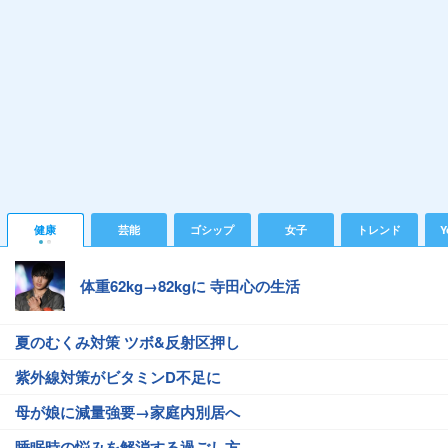
健康
芸能
ゴシップ
女子
トレンド
Y
体重62kg→82kgに 寺田心の生活
夏のむくみ対策 ツボ&反射区押し
紫外線対策がビタミンD不足に
母が娘に減量強要→家庭内別居へ
睡眠時の悩みを解消する過ごし方