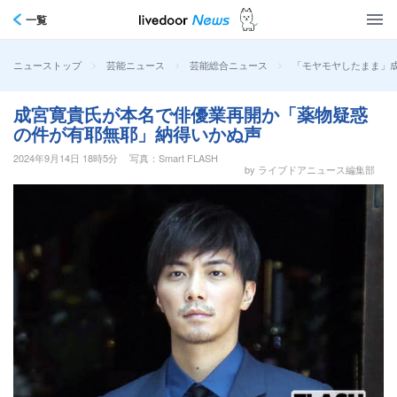
一覧
>
>
>
「モヤモヤしたまま」
ニューストップ
芸能ニュース
芸能総合ニュース
成宮寛貴氏が本名で俳優業再開か「薬物疑惑
の件が有耶無耶」納得いかぬ声
2024年9月14日 18時5分
写真：Smart FLASH
by ライブドアニュース編集部