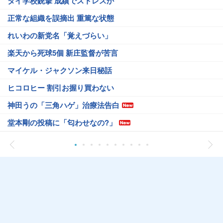
タイ学校銃撃 成績でストレスか
正常な組織を誤摘出 重篤な状態
れいわの新党名「覚えづらい」
楽天から死球5個 新庄監督が苦言
マイケル・ジャクソン来日秘話
ヒコロヒー 割引お握り買わない
神田うの「三角ハゲ」治療法告白
堂本剛の投稿に「匂わせなの?」