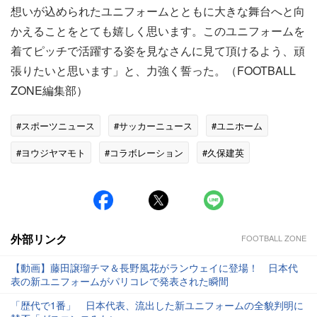
想いが込められたユニフォームとともに大きな舞台へと向
かえることをとても嬉しく思います。このユニフォームを
着てピッチで活躍する姿を見なさんに見て頂けるよう、頑
張りたいと思います」と、力強く誓った。（FOOTBALL
ZONE編集部）
#スポーツニュース
#サッカーニュース
#ユニホーム
#ヨウジヤマモト
#コラボレーション
#久保建英
#なでしこジャパン
外部リンク
FOOTBALL ZONE
【動画】藤田譲瑠チマ＆長野風花がランウェイに登場！ 日本代
表の新ユニフォームがパリコレで発表された瞬間
「歴代で1番」 日本代表、流出した新ユニフォームの全貌判明に