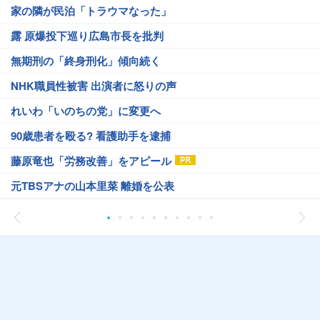
家の隣が民泊「トラウマなった」
露 原爆投下巡り広島市長を批判
無期刑の「終身刑化」傾向続く
NHK職員性被害 出演者に怒りの声
れいわ「いのちの党」に変更へ
90歳患者を殴る? 看護助手を逮捕
藤原竜也「労務改善」をアピール
元TBSアナの山本里菜 離婚を公表