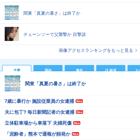
関東「真夏の暑さ」は終了か
チェーンソーで父襲撃か 目撃談
画像アクセスランキングをもっと見る
主要
国内
海外
IT 経済
ス
関東「真夏の暑さ」は終了か
7歳に暴行か 施設従業員の女逮捕
夫に包丁? 毎日新聞記者の女逮捕
立体駐車場から車落下 夫婦死傷
「泥酔者」熊本で通報が頻発か