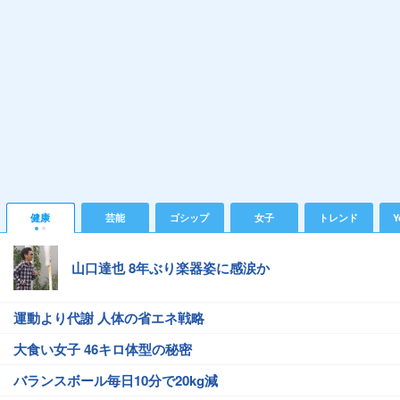
健康
芸能
ゴシップ
女子
トレンド
Y
山口達也 8年ぶり楽器姿に感涙か
運動より代謝 人体の省エネ戦略
大食い女子 46キロ体型の秘密
バランスボール毎日10分で20kg減