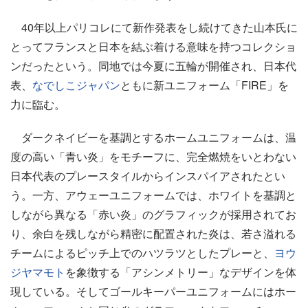
40年以上パリコレにて新作発表をし続けてきた山本氏に
とってフランスと日本を結ぶ着ける意味を持つコレクショ
ンだったという。同地では今夏に五輪が開催され、日本代
表、
なでしこジャパン
ともに新ユニフォーム「FIRE」を
力に臨む。
ダークネイビーを基調とするホームユニフォームは、温
度の高い「青い炎」をモチーフに、完全燃焼をいとわない
日本代表のプレースタイルからインスパイアされたとい
う。一方、アウェーユニフォームでは、ホワイトを基調と
しながら異なる「赤い炎」のグラフィックが採用されてお
り、余白を残しながら精密に配置された炎は、若さ溢れる
チームによるピッチ上でのハツラツとしたプレーと、
ヨウ
ジヤマモト
を象徴する「アシンメトリー」なデザインを体
現している。そしてゴールキーパーユニフォームにはホー