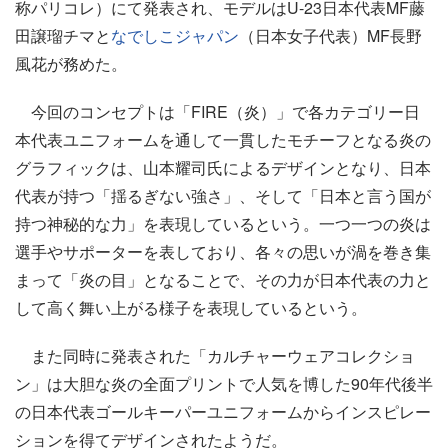
称パリコレ）にて発表され、モデルはU-23日本代表MF藤
田譲瑠チマと
なでしこジャパン
（日本女子代表）MF長野
風花が務めた。
今回のコンセプトは「FIRE（炎）」で各カテゴリー日
本代表ユニフォームを通して一貫したモチーフとなる炎の
グラフィックは、山本耀司氏によるデザインとなり、日本
代表が持つ「揺るぎない強さ」、そして「日本と言う国が
持つ神秘的な力」を表現しているという。一つ一つの炎は
選手やサポーターを表しており、各々の思いが渦を巻き集
まって「炎の目」となることで、その力が日本代表の力と
して高く舞い上がる様子を表現しているという。
また同時に発表された「カルチャーウェアコレクショ
ン」は大胆な炎の全面プリントで人気を博した90年代後半
の日本代表ゴールキーパーユニフォームからインスピレー
ションを得てデザインされたようだ。