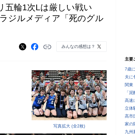
リ五輪1次Lは厳しい戦い
ブラジルメディア「死のグル
みんなの感想は？
主要
7歳
夫に
関東
「泥
高速
立体
高市
家の
写真拡大 (全2枚)
九州