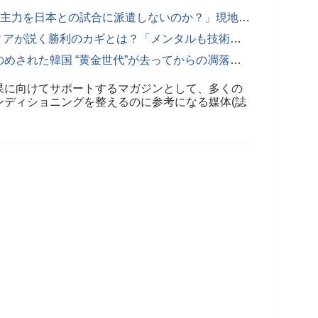
日本と再戦する中国の“目論み”「なぜ主力を日本との試合に派遣しないのか？」現地メディアが明かした計算【女子バレー】
“打倒・日本”に燃える中国 母国メディアが説く勝利のカギとは？「メンタルも技術も最高潮。今なら勝てる」【女子バレー】
「力の差がありすぎた」日本に打ちのめされた韓国 “黄金世代”が去ってからの凋落に嘆きの声「もはやライバルでもない」【女子バレー】
果に向けてサポートするマガジンとして、多くの
ンディショニングを整えるのに参考になる媒体(誌