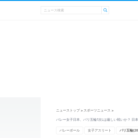
ニューストップ
スポーツニュース
>
>
バレー女子日本、パリ五輪1次Lは厳しい戦いか？ 日
バレーボール
女子アスリート
パリ五輪(20