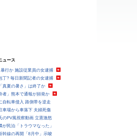
ニュース
に暴行か 施設従業員の女逮捕
包丁? 毎日新聞記者の女逮捕
「真夏の暑さ」は終了か
酔者」熊本で通報が頻発か
に自転車侵入 路側帯を逆走
駐車場から車落下 夫婦死傷
氏のPV風視察動画 立憲激怒
隣が民泊「トラウマなった」
新幹線の再開「8月中」示唆