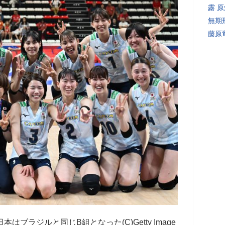
露 
無期
藤原
ブラジルと同じB組となった(C)Getty Image