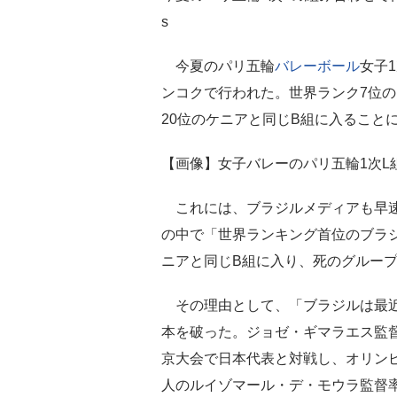
s
今夏のパリ五輪
バレーボール
女子
ンコクで行われた。世界ランク7位の
20位のケニアと同じB組に入ること
【画像】女子バレーのパリ五輪1次L
これには、ブラジルメディアも早速反
の中で「世界ランキング首位のブラ
ニアと同じB組に入り、死のグルー
その理由として、「ブラジルは最近
本を破った。ジョゼ・ギマラエス監
京大会で日本代表と対戦し、オリン
人のルイゾマール・デ・モウラ監督