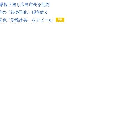
原爆投下巡り広島市長を批判
刑の「終身刑化」傾向続く
竜也「労務改善」をアピール