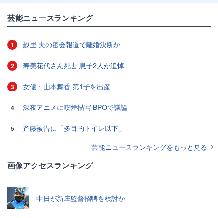
芸能ニュースランキング
趣里 夫の密会報道で離婚決断か
1
寿美花代さん死去 息子2人が追悼
2
女優・山本舞香 第1子を出産
3
深夜アニメに喫煙描写 BPOで議論
4
斉藤被告に「多目的トイレ以下」
5
芸能ニュースランキングをもっと見る
画像アクセスランキング
中日が新庄監督招聘を検討か