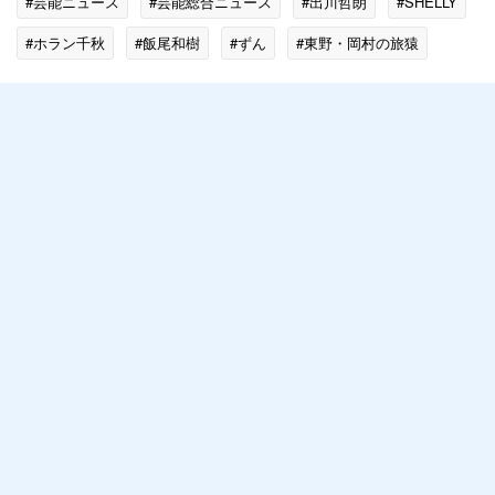
#芸能ニュース
#芸能総合ニュース
#出川哲朗
#SHELLY
#ホラン千秋
#飯尾和樹
#ずん
#東野・岡村の旅猿