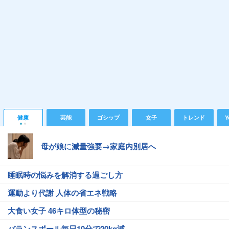
健康
芸能
ゴシップ
女子
トレンド
Y
母が娘に減量強要→家庭内別居へ
睡眠時の悩みを解消する過ごし方
運動より代謝 人体の省エネ戦略
大食い女子 46キロ体型の秘密
バランスボール毎日10分で20kg減