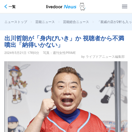
一覧
>
>
>
「親戚の店が2軒も入っ
ニューストップ
芸能ニュース
芸能総合ニュース
出川哲朗が「身内びいき」か 視聴者から不満
噴出「納得いかない」
2024年5月21日 17時0分
写真：週刊女性PRIME
by ライブドアニュース編集部