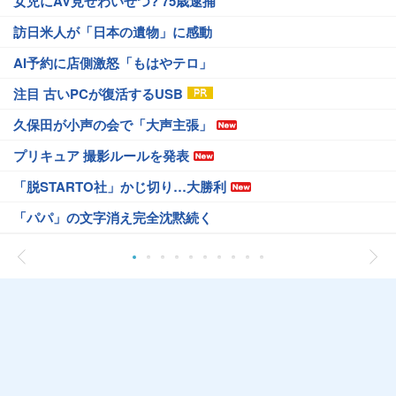
女児にAV見せわいせつ? 75歳逮捕
訪日米人が「日本の遺物」に感動
AI予約に店側激怒「もはやテロ」
注目 古いPCが復活するUSB
久保田が小声の会で「大声主張」
プリキュア 撮影ルールを発表
「脱STARTO社」かじ切り…大勝利
「パパ」の文字消え完全沈黙続く