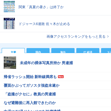
関東「真夏の暑さ」は終了か
ドジャース6連敗 佐々木が止める
画像アクセスランキングをもっと見る
主要
国内
海外
IT 経済
ス
未成年の裸体写真所持か 男逮捕
帰省ラッシュ開始 新幹線満席も
覆面かぶってガソスタ強盗未遂か
「盗撮がクセに」教員の男逮捕
なぜ避難後に再入館できたのか