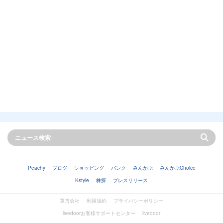
Peachy
ブログ
ショッピング
バンク
みんかぶ
みんかぶChoice
Kstyle
株探
プレスリリース
運営会社
利用規約
プライバシーポリシー
livedoorお客様サポートセンター
livedoor