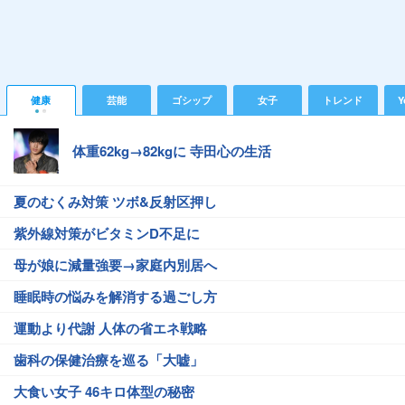
健康
芸能
ゴシップ
女子
トレンド
Y
体重62kg→82kgに 寺田心の生活
夏のむくみ対策 ツボ&反射区押し
紫外線対策がビタミンD不足に
母が娘に減量強要→家庭内別居へ
睡眠時の悩みを解消する過ごし方
運動より代謝 人体の省エネ戦略
歯科の保健治療を巡る「大嘘」
大食い女子 46キロ体型の秘密