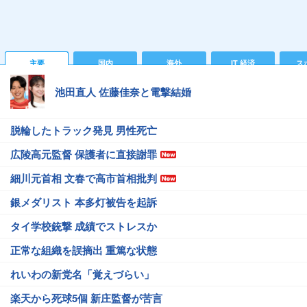
主要
国内
海外
IT 経済
ス
池田直人 佐藤佳奈と電撃結婚
脱輪したトラック発見 男性死亡
広陵高元監督 保護者に直接謝罪
細川元首相 文春で高市首相批判
銀メダリスト 本多灯被告を起訴
タイ学校銃撃 成績でストレスか
正常な組織を誤摘出 重篤な状態
れいわの新党名「覚えづらい」
楽天から死球5個 新庄監督が苦言