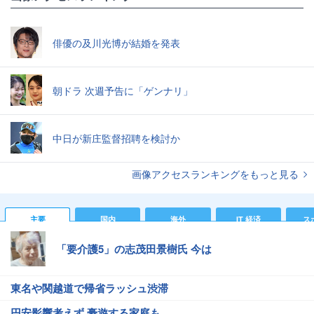
俳優の及川光博が結婚を発表
朝ドラ 次週予告に「ゲンナリ」
中日が新庄監督招聘を検討か
画像アクセスランキングをもっと見る
主要
国内
海外
IT 経済
ス
「要介護5」の志茂田景樹氏 今は
東名や関越道で帰省ラッシュ渋滞
円安影響考えず 豪遊する家庭も