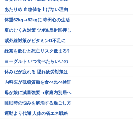
あたりめ 血糖値を上げない理由
体重62kg→82kgに 寺田心の生活
夏のむくみ対策 ツボ&反射区押し
紫外線対策がビタミンD不足に
緑茶を飲むと死亡リスク低まる?
ヨーグルト いつ食べたらいいの
休みだが疲れる 隠れ疲労対策は
内科医が低糖質麺を食べ比べ検証
母が娘に減量強要→家庭内別居へ
睡眠時の悩みを解消する過ごし方
運動より代謝 人体の省エネ戦略