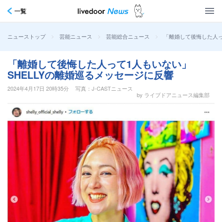
一覧
>
>
>
「離婚して後悔した人っ
ニューストップ
芸能ニュース
芸能総合ニュース
「離婚して後悔した人って1人もいない」
SHELLYの離婚巡るメッセージに反響
2024年4月17日 20時35分
写真：J-CASTニュース
by ライブドアニュース編集部