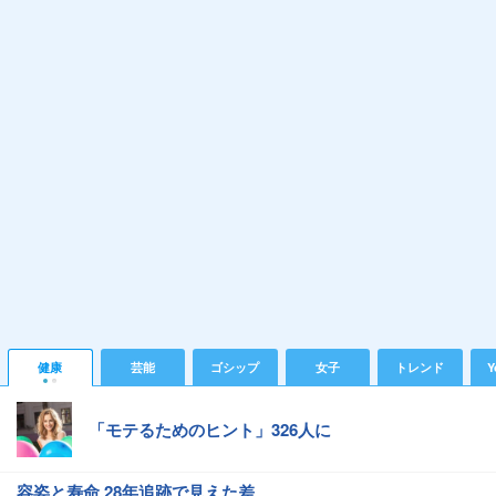
健康
芸能
ゴシップ
女子
トレンド
Y
「モテるためのヒント」326人に
容姿と寿命 28年追跡で見えた差