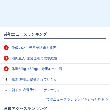
芸能ニュースランキング
俳優の及川光博が結婚を発表
1
池田直人 佐藤佳奈と電撃結婚
2
体重62kg→82kgに 寺田心の生活
3
黒木啓司氏 逮捕されていたか
4
朝ドラ 次週予告に「ゲンナリ」
5
芸能ニュースランキングをもっと見る
画像アクセスランキング