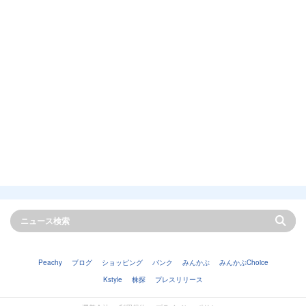
Peachy
ブログ
ショッピング
バンク
みんかぶ
みんかぶChoice
Kstyle
株探
プレスリリース