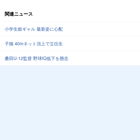
関連ニュース
小学生姫ギャル 最新姿に心配
子猫 40mネット頂上で立往生
桑田U-12監督 野球IQ低下を懸念