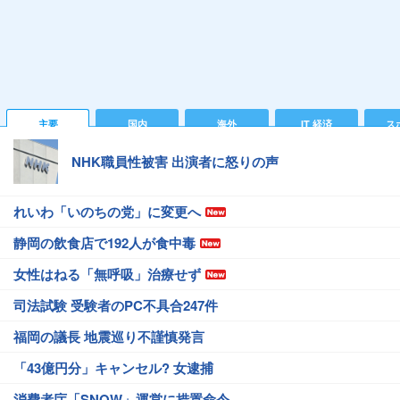
主要
国内
海外
IT 経済
ス
NHK職員性被害 出演者に怒りの声
れいわ「いのちの党」に変更へ
静岡の飲食店で192人が食中毒
女性はねる「無呼吸」治療せず
司法試験 受験者のPC不具合247件
福岡の議長 地震巡り不謹慎発言
「43億円分」キャンセル? 女逮捕
消費者庁「SNOW」運営に措置命令