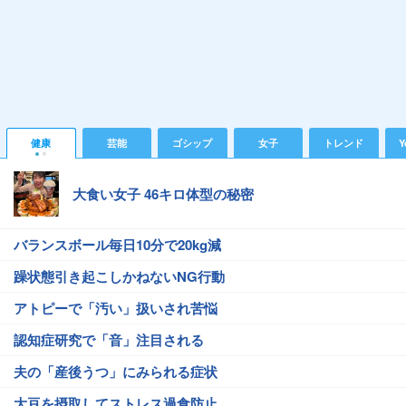
健康
芸能
ゴシップ
女子
トレンド
Y
大食い女子 46キロ体型の秘密
バランスボール毎日10分で20kg減
躁状態引き起こしかねないNG行動
アトピーで「汚い」扱いされ苦悩
認知症研究で「音」注目される
夫の「産後うつ」にみられる症状
大豆を摂取してストレス過食防止