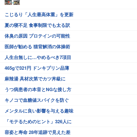
こじるり「人生最高体重」を更新
夏の寝不足 食事制限でも太る訳
体臭の原因 プロテインの可能性
医師が勧める 猫背解消の体操術
人生台無しに…やめるべき7項目
465gで321円 ドンキプリン品薄
麻辣湯 具材次第でカツ丼級に
うつ病患者の本音とNGな接し方
キノコで血糖値スパイクを防ぐ
メンタルに良い影響を与える趣味
「モテるためのヒント」326人に
容姿と寿命 28年追跡で見えた差