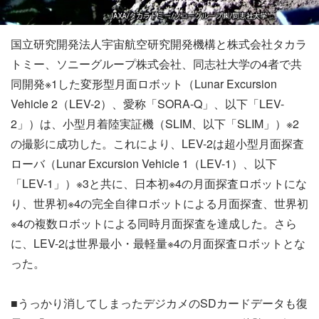
国立研究開発法人宇宙航空研究開発機構と株式会社タカラ
トミー、ソニーグループ株式会社、同志社大学の4者で共
同開発※1した変形型月面ロボット（Lunar Excursion
Vehicle 2（LEV-2）、愛称「SORA-Q」、以下「LEV-
2」）は、小型月着陸実証機（SLIM、以下「SLIM」）※2
の撮影に成功した。これにより、LEV-2は超小型月面探査
ローバ（Lunar Excursion Vehicle 1（LEV-1）、以下
「LEV-1」）※3と共に、日本初※4の月面探査ロボットにな
り、世界初※4の完全自律ロボットによる月面探査、世界初
※4の複数ロボットによる同時月面探査を達成した。さら
に、LEV-2は世界最小・最軽量※4の月面探査ロボットとな
った。
■うっかり消してしまったデジカメのSDカードデータも復