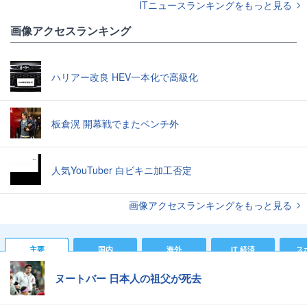
ITニュースランキングをもっと見る
画像アクセスランキング
ハリアー改良 HEV一本化で高級化
板倉滉 開幕戦でまたベンチ外
人気YouTuber 白ビキニ加工否定
画像アクセスランキングをもっと見る
主要
国内
海外
IT 経済
ス
ヌートバー 日本人の祖父が死去