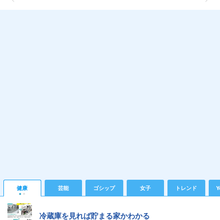
健康
芸能
ゴシップ
女子
トレンド
Y
冷蔵庫を見れば貯まる家かわかる