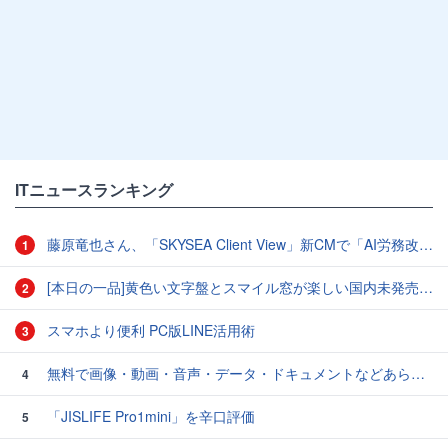
ITニュースランキング
藤原竜也さん、「SKYSEA Client View」新CMで「AI労務改善」をアピール 働き方をAIが分析したら「すぐに休んで」と言われる？
1
[本日の一品]黄色い文字盤とスマイル窓が楽しい国内未発売のCASIO「AMW-880D」
2
スマホより便利 PC版LINE活用術
3
無料で画像・動画・音声・データ・ドキュメントなどあらゆるファイルを自分のローカルPC内で変換できるオープンソースのセルフホスト型ファイルコンバーター「Transmute」、ファイルサイズ制限や透かしの追加など一切なしでユーザー作成も可能
4
「JISLIFE Pro1mini」を辛口評価
5