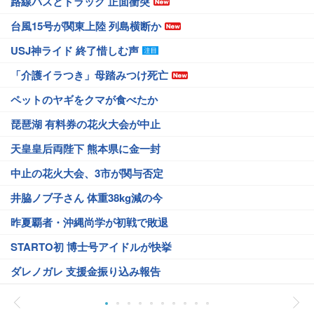
路線バスとトラック 正面衝突
台風15号が関東上陸 列島横断か
USJ神ライド 終了惜しむ声
「介護イラつき」母踏みつけ死亡
ペットのヤギをクマが食べたか
琵琶湖 有料券の花火大会が中止
天皇皇后両陛下 熊本県に金一封
中止の花火大会、3市が関与否定
井脇ノブ子さん 体重38kg減の今
昨夏覇者・沖縄尚学が初戦で敗退
STARTO初 博士号アイドルが快挙
ダレノガレ 支援金振り込み報告