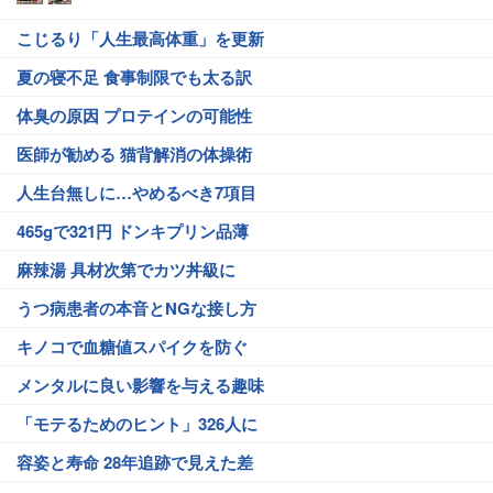
こじるり「人生最高体重」を更新
夏の寝不足 食事制限でも太る訳
体臭の原因 プロテインの可能性
医師が勧める 猫背解消の体操術
人生台無しに…やめるべき7項目
465gで321円 ドンキプリン品薄
麻辣湯 具材次第でカツ丼級に
うつ病患者の本音とNGな接し方
キノコで血糖値スパイクを防ぐ
メンタルに良い影響を与える趣味
「モテるためのヒント」326人に
容姿と寿命 28年追跡で見えた差