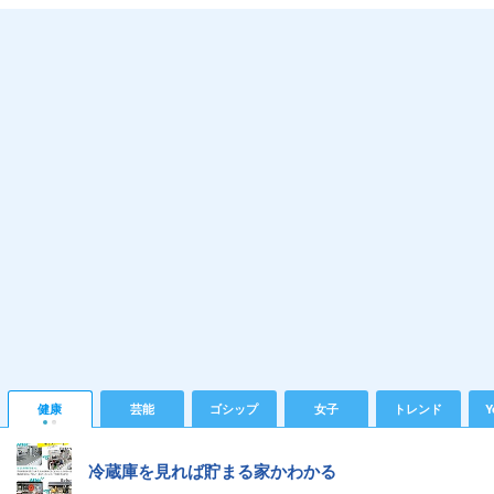
健康
芸能
ゴシップ
女子
トレンド
Y
冷蔵庫を見れば貯まる家かわかる