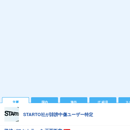
主要
国内
海外
IT 経済
ス
STARTO社が誹謗中傷ユーザー特定