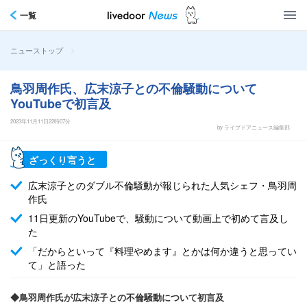
一覧
>
ニューストップ
鳥羽周作氏、広末涼子との不倫騒動について
YouTubeで初言及
2023年11月11日22時07分
by ライブドアニュース編集部
ざっくり言うと
広末涼子とのダブル不倫騒動が報じられた人気シェフ・鳥羽周
作氏
11日更新のYouTubeで、騒動について動画上で初めて言及し
た
「だからといって『料理やめます』とかは何か違うと思ってい
て」と語った
◆鳥羽周作氏が広末涼子との不倫騒動について初言及