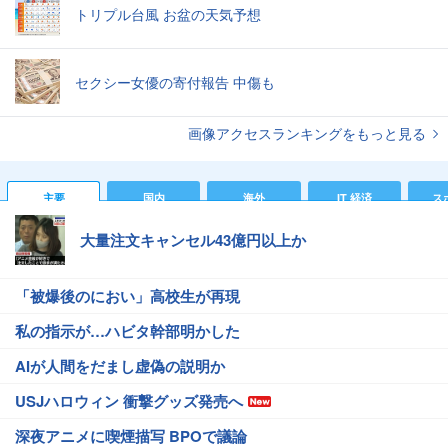
トリプル台風 お盆の天気予想
セクシー女優の寄付報告 中傷も
画像アクセスランキングをもっと見る
主要
国内
海外
IT 経済
ス
大量注文キャンセル43億円以上か
「被爆後のにおい」高校生が再現
私の指示が…ハビタ幹部明かした
AIが人間をだまし虚偽の説明か
USJハロウィン 衝撃グッズ発売へ
深夜アニメに喫煙描写 BPOで議論