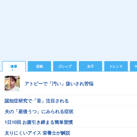
健康
芸能
ゴシップ
女子
トレンド
Y
アトピーで「汚い」扱いされ苦悩
認知症研究で「音」注目される
夫の「産後うつ」にみられる症状
1日10回 お腹引き締まる簡単習慣
太りにくいアイス 栄養士が解説