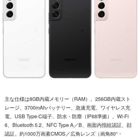
主な仕様は8GB内蔵メモリー（RAM）、256GB内蔵スト
レージ、3700mAhバッテリー、急速充電、ワイヤレス充
電、USB Type-C端子、防水・防塵（IP68準拠）、Wi-Fi
6、Bluetooth 5.2、NFC Type A／B、画面内指紋認証、顔
認証、約1000万画素CMOS／広角レンズ（画角80°・