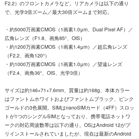
F2.2）のフロントカメラなど。リアカメラは以下の通り
で、光学3倍ズーム／最大30倍ズームまで対応。
・約5000万画素CMOS（1画素1.0μm、Dual Pixel AF）／
広角レンズ（F1.8、画角85°、OIS）
・約1200万画素CMOS（1画素1.4μm）／超広角レンズ
（F2.2、画角120°）
・約1000万画素CMOS（1画素1.0μm）／望遠レンズ
（F2.4、画角36°、OIS、光学3倍）
サイズは約146×71×7.6mm、質量は約168g、本体カラー
はファントムホワイトおよびファントムブラック、ピンク
ゴールドの3色展開。SIMはnanoSIMカード（4FF）スロッ
トが1つのシングルSIMとなっており、携帯電話ネットワ
ークの対応周波数帯は以下の通り。OSはAndroid 12がプ
リインストールされていましたが、現在は最新のAndroid