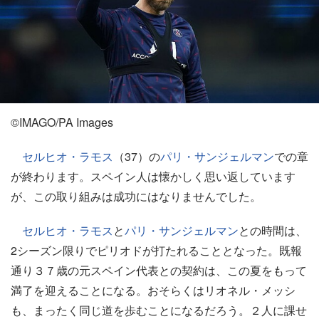
©️IMAGO/PA Images
セルヒオ・ラモス
（37）の
パリ・サンジェルマン
での章
が終わります。スペイン人は懐かしく思い返しています
が、この取り組みは成功にはなりませんでした。
セルヒオ・ラモス
と
パリ・サンジェルマン
との時間は、
2シーズン限りでピリオドが打たれることとなった。既報
通り３７歳の元スペイン代表との契約は、この夏をもって
満了を迎えることになる。おそらくはリオネル・メッシ
も、まったく同じ道を歩むことになるだろう。２人に課せ