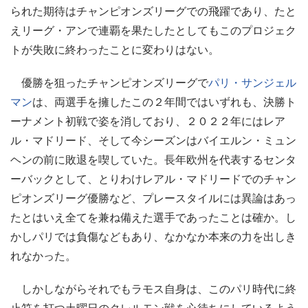
られた期待はチャンピオンズリーグでの飛躍であり、たと
えリーグ・アンで連覇を果たしたとしてもこのプロジェク
トが失敗に終わったことに変わりはない。
優勝を狙ったチャンピオンズリーグで
パリ・サンジェル
マン
は、両選手を擁したこの２年間ではいずれも、決勝ト
ーナメント初戦で姿を消しており、２０２２年にはレア
ル・マドリード、そして今シーズンはバイエルン・ミュン
ヘンの前に敗退を喫していた。長年欧州を代表するセンタ
ーバックとして、とりわけレアル・マドリードでのチャン
ピオンズリーグ優勝など、プレースタイルには異論はあっ
たとはいえ全てを兼ね備えた選手であったことは確か。し
かしパリでは負傷などもあり、なかなか本来の力を出しき
れなかった。
しかしながらそれでもラモス自身は、このパリ時代に終
止符を打つ土曜日のクレルモン戦を心待ちにしているよう