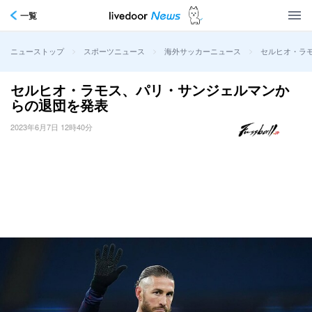
一覧
>
>
>
セルヒオ・ラ
ニューストップ
スポーツニュース
海外サッカーニュース
セルヒオ・ラモス、パリ・サンジェルマンか
らの退団を発表
2023年6月7日 12時40分