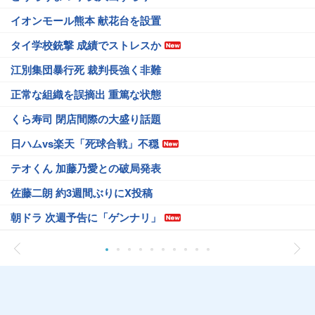
イオンモール熊本 献花台を設置
タイ学校銃撃 成績でストレスか
江別集団暴行死 裁判長強く非難
正常な組織を誤摘出 重篤な状態
くら寿司 閉店間際の大盛り話題
日ハムvs楽天「死球合戦」不穏
テオくん 加藤乃愛との破局発表
佐藤二朗 約3週間ぶりにX投稿
朝ドラ 次週予告に「ゲンナリ」