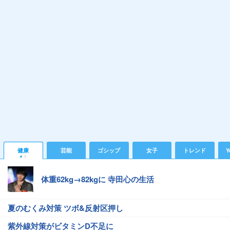
健康
芸能
ゴシップ
女子
トレンド
Y
体重62kg→82kgに 寺田心の生活
夏のむくみ対策 ツボ&反射区押し
紫外線対策がビタミンD不足に