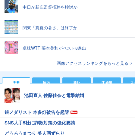
中日が新庄監督招聘を検討か
関東「真夏の暑さ」は終了か
卓球WTT 張本美和がベスト8進出
画像アクセスランキングをもっと見る
主要
国内
海外
IT 経済
ス
池田直人 佐藤佳奈と電撃結婚
銀メダリスト 本多灯被告を起訴
SNS大手5社に詐欺対策の強化要請
どうろうまつり 美人画ずらり