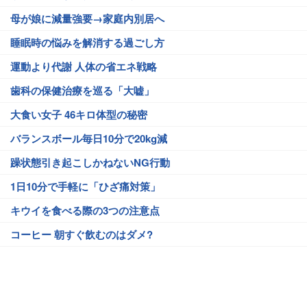
母が娘に減量強要→家庭内別居へ
睡眠時の悩みを解消する過ごし方
運動より代謝 人体の省エネ戦略
歯科の保健治療を巡る「大嘘」
大食い女子 46キロ体型の秘密
バランスボール毎日10分で20kg減
躁状態引き起こしかねないNG行動
1日10分で手軽に「ひざ痛対策」
キウイを食べる際の3つの注意点
コーヒー 朝すぐ飲むのはダメ?