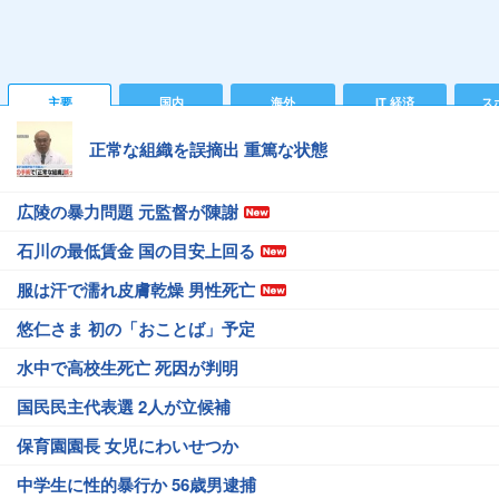
主要
国内
海外
IT 経済
ス
正常な組織を誤摘出 重篤な状態
広陵の暴力問題 元監督が陳謝
石川の最低賃金 国の目安上回る
服は汗で濡れ皮膚乾燥 男性死亡
悠仁さま 初の「おことば」予定
水中で高校生死亡 死因が判明
国民民主代表選 2人が立候補
保育園園長 女児にわいせつか
中学生に性的暴行か 56歳男逮捕