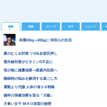
健康
芸能
ゴシップ
女子
トレンド
Y
体重62kg→82kgに 寺田心の生活
夏のむくみ対策 ツボ&反射区押し
紫外線対策がビタミンD不足に
母が娘に減量強要→家庭内別居へ
睡眠時の悩みを解消する過ごし方
運動より代謝 人体の省エネ戦略
歯科の保健治療を巡る「大嘘」
大食い女子 46キロ体型の秘密