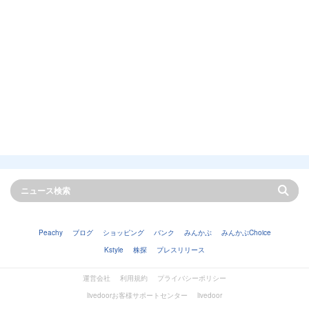
Peachy
ブログ
ショッピング
バンク
みんかぶ
みんかぶChoice
Kstyle
株探
プレスリリース
運営会社
利用規約
プライバシーポリシー
livedoorお客様サポートセンター
livedoor