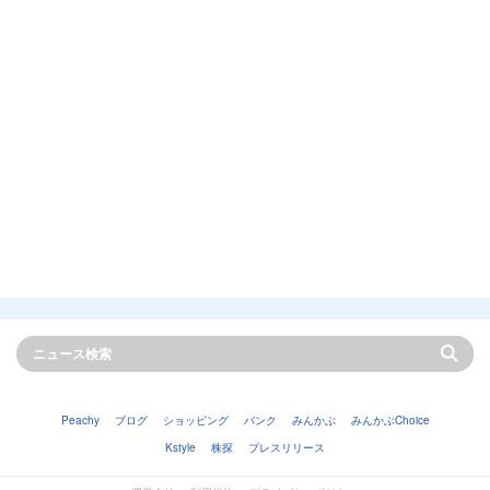
Peachy
ブログ
ショッピング
バンク
みんかぶ
みんかぶChoice
Kstyle
株探
プレスリリース