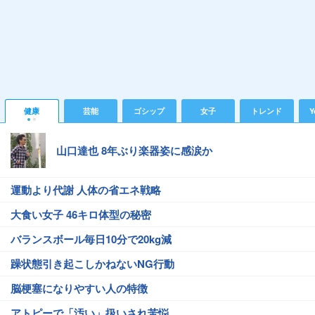
健康
芸能
ゴシップ
女子
トレンド
Y
山口達也 8年ぶり楽器姿に感涙か
運動より代謝 人体の省エネ戦略
大食い女子 46キロ体型の秘密
バランスボール毎日10分で20kg減
躁状態引き起こしかねないNG行動
脳梗塞になりやすい人の特徴
アトピーで「汚い」扱いされ苦悩