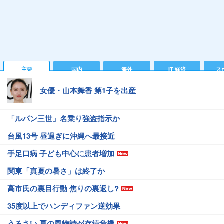
主要
国内
海外
IT 経済
ス
女優・山本舞香 第1子を出産
「ルパン三世」名乗り強盗指示か
台風13号 昼過ぎに沖縄へ最接近
手足口病 子ども中心に患者増加
関東「真夏の暑さ」は終了か
高市氏の裏目行動 焦りの裏返し?
35度以上でハンディファン逆効果
うるさい 夏の風物詩が存続危機