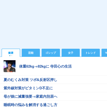
健康
芸能
ゴシップ
女子
トレンド
Y
体重62kg→82kgに 寺田心の生活
夏のむくみ対策 ツボ&反射区押し
紫外線対策がビタミンD不足に
母が娘に減量強要→家庭内別居へ
睡眠時の悩みを解消する過ごし方