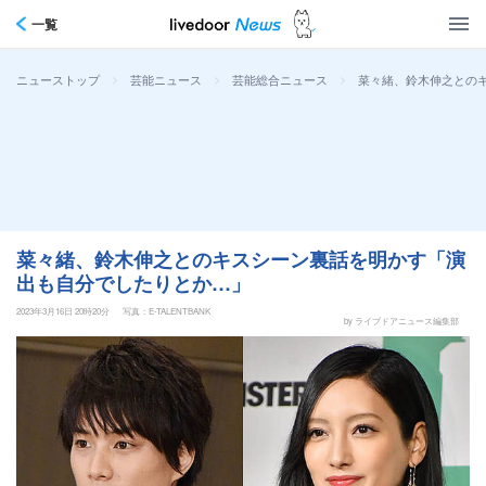
一覧
>
>
>
菜々緒、鈴木伸之との
ニューストップ
芸能ニュース
芸能総合ニュース
菜々緒、鈴木伸之とのキスシーン裏話を明かす「演
出も自分でしたりとか…」
2023年3月16日 20時20分
写真：E-TALENTBANK
by ライブドアニュース編集部