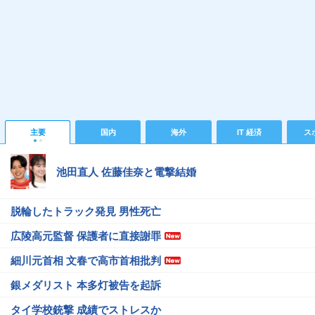
主要
国内
海外
IT 経済
ス
池田直人 佐藤佳奈と電撃結婚
脱輪したトラック発見 男性死亡
広陵高元監督 保護者に直接謝罪
細川元首相 文春で高市首相批判
銀メダリスト 本多灯被告を起訴
タイ学校銃撃 成績でストレスか