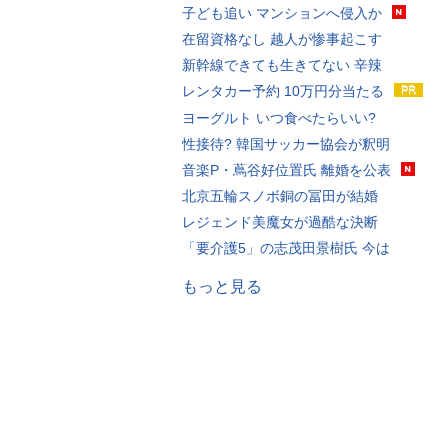
子ども追い マンションへ侵入か
在留資格なし 越人が惨事起こす
新幹線できても生きてない 辛辣
レンタカー予約 10万円分当たる
ヨーグルト いつ食べたらいい?
性接待? 韓国サッカー協会が釈明
音楽P・蔦谷好位置氏 離婚を公表
北京五輪スノボ銅の冨田が結婚
レジェンド美魔女が過酷な決断
「要介護5」の志茂田景樹氏 今は
もっと見る