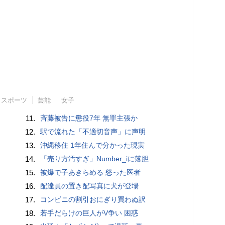
スポーツ
芸能
女子
11.
斉藤被告に懲役7年 無罪主張か
12.
駅で流れた「不適切音声」に声明
13.
沖縄移住 1年住んで分かった現実
14.
「売り方汚すぎ」Number_iに落胆
15.
被爆で子あきらめる 怒った医者
16.
配達員の置き配写真に犬が登場
17.
コンビニの割引おにぎり買わぬ訳
18.
若手だらけの巨人がV争い 困惑