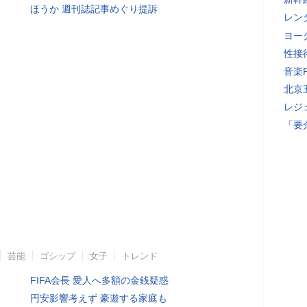
ほうか 週刊誌記事めぐり提訴
レン
ヨー
性接
音楽
北京
レジ
「要
芸能
ゴシップ
女子
トレンド
FIFA会長 愛人へ多額の金銭疑惑
円安影響考えず 豪遊する家庭も