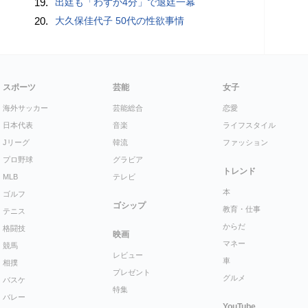
19.
出廷も「わずか4分」で退廷一幕
20.
大久保佳代子 50代の性欲事情
スポーツ
芸能
女子
海外サッカー
芸能総合
恋愛
日本代表
音楽
ライフスタイル
Jリーグ
韓流
ファッション
プロ野球
グラビア
トレンド
MLB
テレビ
本
ゴルフ
ゴシップ
教育・仕事
テニス
からだ
格闘技
映画
マネー
競馬
レビュー
車
相撲
プレゼント
グルメ
バスケ
特集
バレー
YouTube