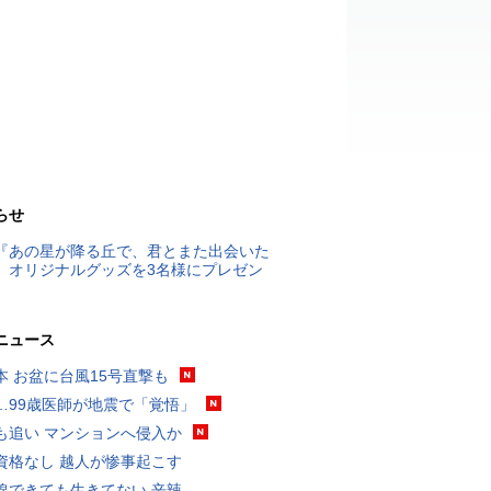
らせ
『あの星が降る丘で、君とまた出会いた
』オリジナルグッズを3名様にプレゼン
ニュース
本 お盆に台風15号直撃も
…99歳医師が地震で「覚悟」
も追い マンションへ侵入か
資格なし 越人が惨事起こす
線できても生きてない 辛辣