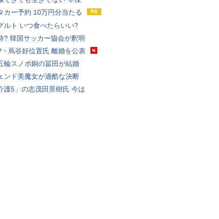
タカー予約 10万円分当たる
グルト いつ食べたらいい?
待? 韓国サッカー協会が釈明
P・蔦谷好位置氏 離婚を公表
五輪スノボ銅の冨田が結婚
ェンド美魔女が過酷な決断
介護5」の志茂田景樹氏 今は