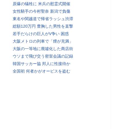
原爆の犠牲に 米兵の慰霊式開催
女性騎手の今村聖奈 新潟で負傷
東名や関越道で帰省ラッシュ渋滞
総額120万円 豊胸した男性を直撃
若手だらけの巨人がV争い 困惑
大阪メトロの列車で「煙が充満」
大阪の一等地に廃墟化した商店街
ウソまで飛び交う密室会議の記録
韓国サッカー協 邦人に性接待か
全国初 何者かがオービスを盗む