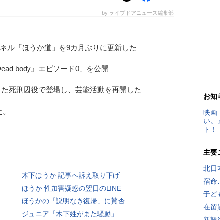
by ライブドアニュース編集部
ャンネル「ほうか道」を9カ月ぶりに更新した
ad body』エピソード0」を公開
した死刑囚役で登場し、芸能活動を再開した
お知
た。
映画
い。
ト！
主要
北日
木下ほうか 記事へ訴え取り下げ
宿命
ほうか 性加害疑惑の翌日のLINE
子ど
ほうかの「説明なき復帰」に賛否
在留
ジュニア「木下姓がまた騒動」
新幹