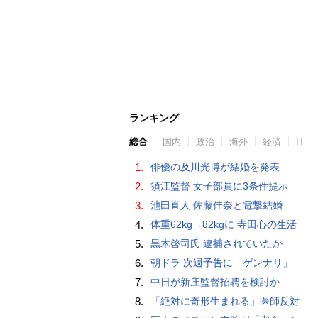
ランキング
総合
国内
政治
海外
経済
IT
1.
俳優の及川光博が結婚を発表
2.
須江監督 女子部員に3条件提示
3.
池田直人 佐藤佳奈と電撃結婚
4.
体重62kg→82kgに 寺田心の生活
5.
黒木啓司氏 逮捕されていたか
6.
朝ドラ 次週予告に「ゲンナリ」
7.
中日が新庄監督招聘を検討か
8.
「絶対に奇形生まれる」医師反対