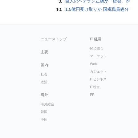
9.
巨人のベテラン左腕が「密会」か
10.
1.5億円受け取りか 国税職員処分
ニューストップ
IT 経済
経済総合
主要
マーケット
Web
国内
ガジェット
社会
ITビジネス
政治
IT総合
海外
PR
海外総合
韓国
中国