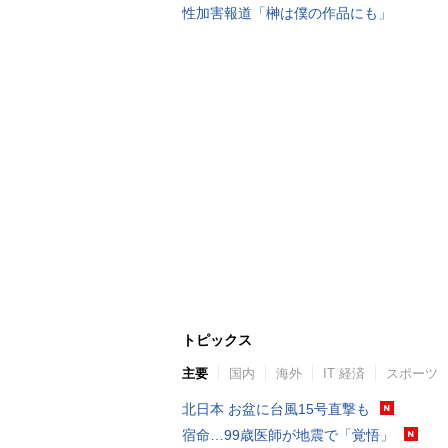
性加害報道「榊は僕の作品にも」
トピックス
主要
国内
海外
IT 経済
スポーツ
北日本 お盆に台風15号直撃も
宿命…99歳医師が地震で「覚悟」