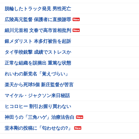
脱輪したトラック発見 男性死亡
広陵高元監督 保護者に直接謝罪
細川元首相 文春で高市首相批判
銀メダリスト 本多灯被告を起訴
タイ学校銃撃 成績でストレスか
正常な組織を誤摘出 重篤な状態
れいわの新党名「覚えづらい」
楽天から死球5個 新庄監督が苦言
マイケル・ジャクソン来日秘話
ヒコロヒー 割引お握り買わない
神田うの「三角ハゲ」治療法告白
堂本剛の投稿に「匂わせなの?」