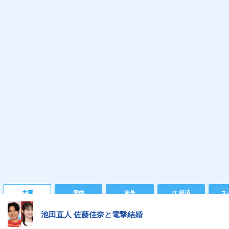
主要
国内
海外
IT 経済
ス
池田直人 佐藤佳奈と電撃結婚