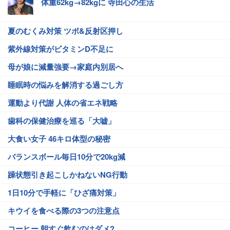
体重62kg→82kgに 寺田心の生活
夏のむくみ対策 ツボ&反射区押し
紫外線対策がビタミンD不足に
母が娘に減量強要→家庭内別居へ
睡眠時の悩みを解消する過ごし方
運動より代謝 人体の省エネ戦略
歯科の保健治療を巡る「大嘘」
大食い女子 46キロ体型の秘密
バランスボール毎日10分で20kg減
躁状態引き起こしかねないNG行動
1日10分で手軽に「ひざ痛対策」
キウイを食べる際の3つの注意点
コーヒー 朝すぐ飲むのはダメ?