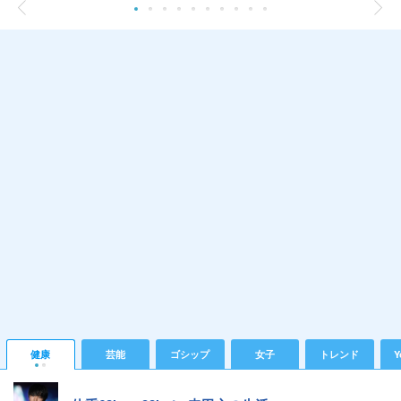
健康
芸能
ゴシップ
女子
トレンド
Y