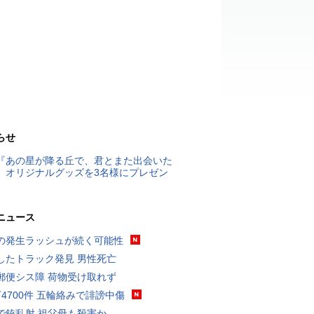
らせ
『あの星が降る丘で、君とまた出会いた
』オリジナルグッズを3名様にプレゼン
ニュース
の発生ラッシュが続く可能性
したトラック発見 男性死亡
郵便シス障 荷物受け取れず
万4700件 五輪絡みで誹謗中傷
で銃乱射 祖父母も殺害か