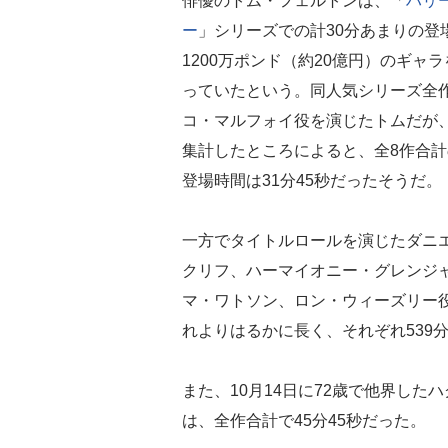
俳優のトム・フェルトンは、「
ハリ
ー
」シリーズでの計30分あまりの登
1200万ポンド（約20億円）のギャ
っていたという。同人気シリーズ全
コ・マルフォイ役を演じたトムだが、
集計したところによると、全8作合
登場時間は31分45秒だった
一方でタイトルロールを演じたダニ
クリフ、ハーマイオニー・グレンジ
マ・ワトソン、ロン・ウィーズリー
れよりはるかに長く、それぞれ539分
また、10月14日に72歳で他界し
は、全作合計で45分45秒だった。