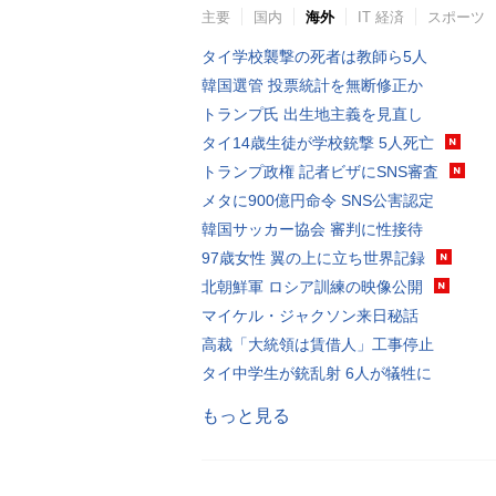
主要
国内
海外
IT 経済
スポーツ
タイ学校襲撃の死者は教師ら5人
韓国選管 投票統計を無断修正か
トランプ氏 出生地主義を見直し
タイ14歳生徒が学校銃撃 5人死亡
トランプ政権 記者ビザにSNS審査
メタに900億円命令 SNS公害認定
韓国サッカー協会 審判に性接待
97歳女性 翼の上に立ち世界記録
北朝鮮軍 ロシア訓練の映像公開
マイケル・ジャクソン来日秘話
高裁「大統領は賃借人」工事停止
タイ中学生が銃乱射 6人が犠牲に
もっと見る