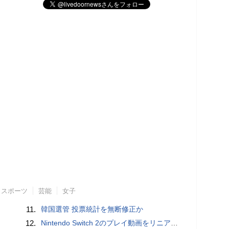
スポーツ
芸能
女子
11.
韓国選管 投票統計を無断修正か
12.
Nintendo Switch 2のプレイ動画をリニアPCMサラウンドで録画する方法、Blackmagic Designのキャプチャーボード「UltraStudio Express Recorder 3G」を使ってみた