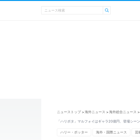
ニューストップ
海外ニュース
海外総合ニュース
>
>
>
「ハリポタ」マルフォイはギャラ20億円、登場シーン
ハリー・ポッター
海外・国際ニュース
芸