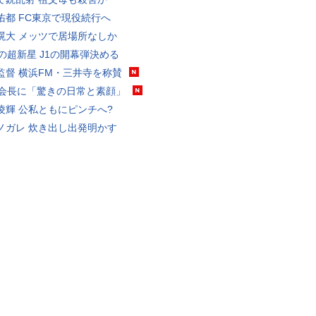
佑都 FC東京で現役続行へ
滉大 メッツで居場所なしか
歳の超新星 J1の開幕弾決める
監督 横浜FM・三井寺を称賛
FA会長に「驚きの日常と素顔」
凌輝 公私ともにピンチへ?
ノガレ 炊き出し出発明かす