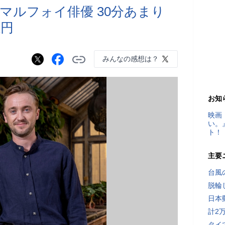
マルフォイ俳優 30分あまり
億円
みんなの感想は？
お知
映画
い。
ト！
主要
台風
脱輪
日本
計2
タイ