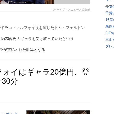
長友
by ライブドアニュース編集部
千賀
16
森保
でドラコ・マルフォイ役を演じたトム・フェルトン
FI
、約20億円のギャラを受け取っていたという
三山
ダレ
ャラが支払われた計算となる
ォイはギャラ20億円、登
30分