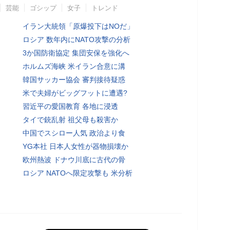
芸能
ゴシップ
女子
トレンド
イラン大統領「原爆投下はNOだ」
ロシア 数年内にNATO攻撃の分析
3か国防衛協定 集団安保を強化へ
ホルムズ海峡 米イラン合意に溝
韓国サッカー協会 審判接待疑惑
米で夫婦がビッグフットに遭遇?
習近平の愛国教育 各地に浸透
タイで銃乱射 祖父母も殺害か
中国でスシロー人気 政治より食
YG本社 日本人女性が器物損壊か
欧州熱波 ドナウ川底に古代の骨
ロシア NATOへ限定攻撃も 米分析