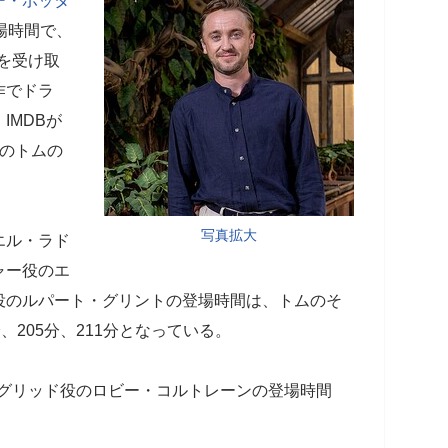
ー・ポッタ
場時間で、
ラを受け取
作でドラ
IMDBが
計のトムの
そうだ。
写真拡大
エル・ラド
ャー役のエ
役のルパート・グリントの登場時間は、トムのそ
、205分、211分となっている。
たハグリッド役のロビー・コルトレーンの登場時間