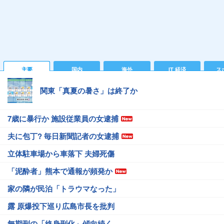
主要
国内
海外
IT 経済
ス
関東「真夏の暑さ」は終了か
7歳に暴行か 施設従業員の女逮捕
夫に包丁? 毎日新聞記者の女逮捕
立体駐車場から車落下 夫婦死傷
「泥酔者」熊本で通報が頻発か
家の隣が民泊「トラウマなった」
露 原爆投下巡り広島市長を批判
無期刑の「終身刑化」傾向続く