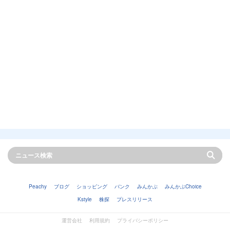
Peachy
ブログ
ショッピング
バンク
みんかぶ
みんかぶChoice
Kstyle
株探
プレスリリース
運営会社
利用規約
プライバシーポリシー