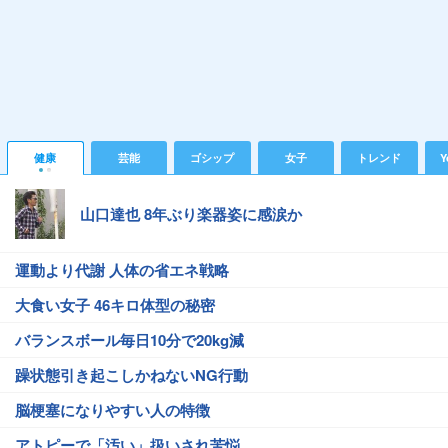
健康
芸能
ゴシップ
女子
トレンド
Y
山口達也 8年ぶり楽器姿に感涙か
運動より代謝 人体の省エネ戦略
大食い女子 46キロ体型の秘密
バランスボール毎日10分で20kg減
躁状態引き起こしかねないNG行動
脳梗塞になりやすい人の特徴
アトピーで「汚い」扱いされ苦悩